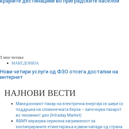
крајните дестинациии во приградските населби
1 мин читање
МАКЕДОНИЈА
Нови четири услуги од ФЗО отсега достапни на
интернет
НАЈНОВИ ВЕСТИ
Македонскиот пазар на електрична енергија се шири со
поддршка на словенечката берза – започнува пазарот
во тековниот ден (Intraday Market)
АВМУ изразува сериозна загриженост за
континуираните етикетирања и јавни напади од страна