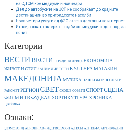
на СДСМ кон медиуми и новинари
Дел до автобусите на ЈСП не сообраќаат до крајните
дестинациии во приградските населби
Нови четири услуги од ФЗО отсега достапни на интернет
Италијанската актерка го одби холивудскиот договор, за
почит
Категории
ВЕСТИ
ВЕСТИ-
ЕКОНОМИЈА
ГРАДИНИ
ДРВЦА
КУЛТУРА
МАГАЗИН
ЖИВОТ И СТИЛ
ЗАНИМЛИВОСТИ
МАКЕДОНИЈА
МУЗИКА
НАШ ИЗБОР
ПОЗНАТИ
СВЕТ
СЦЕНА
СПОРТ
РЕГИОН
РАКОМЕТ
СКОПЈЕ
СОВЕТИ
ФУДБАЛ
ХРОНИКА
ФИЛМ И ТВ
ХОРТИКУЛТУРА
ЦВЕЌИЊА
Ознаки:
ЏЕЈМС БОНД
АВИОНИ
АВФРЕД ГИСЛАСОН
АД ЕСМ
АЛИ ВЕФА
АНТИВЛАДИН