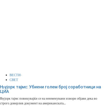
ВЕСТИ-
СВЕТ
Њујорк тајмс: Убиени голем број соработници на
ЦИА
Њујорк тајмс повикувајќи се на неименувани извори објави дека во
строго доверлив документ на американската...