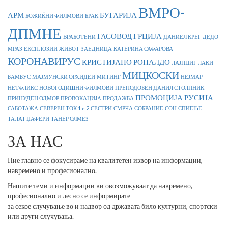
ВМРО-
АРМ
БУГАРИЈА
БОЖИЌНИ ФИЛМОВИ
БРАК
ДПМНЕ
ГАСОВОД
ГРЦИЈА
ВРАБОТЕНИ
ДАНИЕЛ КРЕГ
ДЕДО
МРАЗ
ЕКСПЛОЗИИ
ЖИВОТ
ЗАЕДНИЦА
КАТЕРИНА САФАРОВА
КОРОНАВИРУС
КРИСТИЈАНО РОНАЛДО
ЛАЈПЦИГ
ЛАКИ
МИЦКОСКИ
БАМБУС
МАЈМУНСКИ ОРХИДЕИ
МИТИНГ
НЕЈМАР
НЕТФЛИКС
НОВОГОДИШНИ ФИЛМОВИ
ПРЕПОДОБЕН ДАНИЛ СТОЛПНИК
ПРОМОЦИЈА
РУСИЈА
ПРИНУДЕН ОДМОР
ПРОВОКАЦИЈА
ПРОДАЖБА
САБОТАЖА
СЕВЕРЕН ТОК 1 и 2
СЕСТРИ
СМРЧА
СОБРАНИЕ
СОН
СПИЕЊЕ
ТАЛАТ ЏАФЕРИ
ТАНЕР ОЛМЕЗ
ЗА НАС
Ние главно се фокусираме на квалитетен извор на информации,
навремено и професионално.
Нашите теми и информации ви овозможуваат да навремено,
професионално и лесно се информирате
за секое случување во и надвор од државата било културни, спортски
или други случувања.