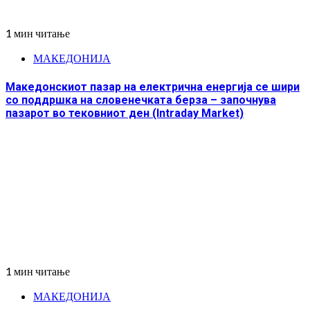
1 мин читање
МАКЕДОНИЈА
Македонскиот пазар на електрична енергија се шири
со поддршка на словенечката берза – започнува
пазарот во тековниот ден (Intraday Market)
1 мин читање
МАКЕДОНИЈА