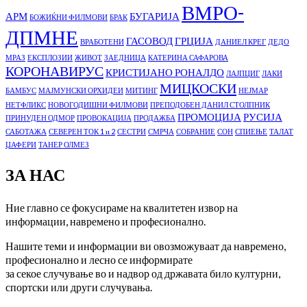
ВМРО-
АРМ
БУГАРИЈА
БОЖИЌНИ ФИЛМОВИ
БРАК
ДПМНЕ
ГАСОВОД
ГРЦИЈА
ВРАБОТЕНИ
ДАНИЕЛ КРЕГ
ДЕДО
МРАЗ
ЕКСПЛОЗИИ
ЖИВОТ
ЗАЕДНИЦА
КАТЕРИНА САФАРОВА
КОРОНАВИРУС
КРИСТИЈАНО РОНАЛДО
ЛАЈПЦИГ
ЛАКИ
МИЦКОСКИ
БАМБУС
МАЈМУНСКИ ОРХИДЕИ
МИТИНГ
НЕЈМАР
НЕТФЛИКС
НОВОГОДИШНИ ФИЛМОВИ
ПРЕПОДОБЕН ДАНИЛ СТОЛПНИК
ПРОМОЦИЈА
РУСИЈА
ПРИНУДЕН ОДМОР
ПРОВОКАЦИЈА
ПРОДАЖБА
САБОТАЖА
СЕВЕРЕН ТОК 1 и 2
СЕСТРИ
СМРЧА
СОБРАНИЕ
СОН
СПИЕЊЕ
ТАЛАТ
ЏАФЕРИ
ТАНЕР ОЛМЕЗ
ЗА НАС
Ние главно се фокусираме на квалитетен извор на
информации, навремено и професионално.
Нашите теми и информации ви овозможуваат да навремено,
професионално и лесно се информирате
за секое случување во и надвор од државата било културни,
спортски или други случувања.