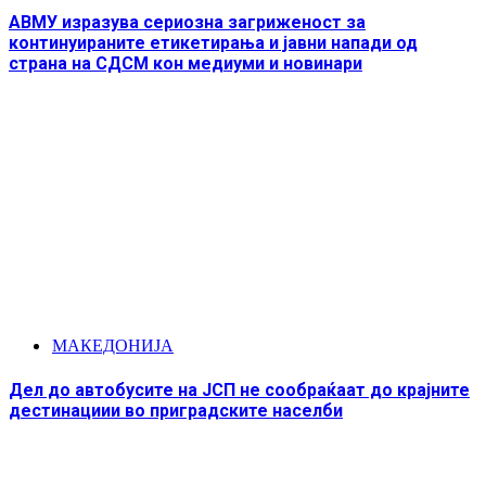
АВМУ изразува сериозна загриженост за
континуираните етикетирања и јавни напади од
страна на СДСМ кон медиуми и новинари
МАКЕДОНИЈА
Дел до автобусите на ЈСП не сообраќаат до крајните
дестинациии во приградските населби