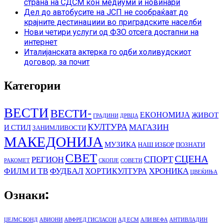
страна на СДСМ кон медиуми и новинари
Дел до автобусите на ЈСП не сообраќаат до
крајните дестинациии во приградските населби
Нови четири услуги од ФЗО отсега достапни на
интернет
Италијанската актерка го одби холивудскиот
договор, за почит
Категории
ВЕСТИ
ВЕСТИ-
ЕКОНОМИЈА
ЖИВОТ
ГРАДИНИ
ДРВЦА
КУЛТУРА
МАГАЗИН
И СТИЛ
ЗАНИМЛИВОСТИ
МАКЕДОНИЈА
МУЗИКА
НАШ ИЗБОР
ПОЗНАТИ
СВЕТ
СЦЕНА
СПОРТ
РЕГИОН
РАКОМЕТ
СКОПЈЕ
СОВЕТИ
ФУДБАЛ
ХРОНИКА
ФИЛМ И ТВ
ХОРТИКУЛТУРА
ЦВЕЌИЊА
Ознаки:
ЏЕЈМС БОНД
АВИОНИ
АВФРЕД ГИСЛАСОН
АД ЕСМ
АЛИ ВЕФА
АНТИВЛАДИН