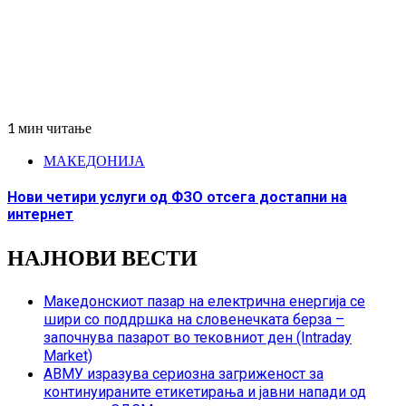
1 мин читање
МАКЕДОНИЈА
Нови четири услуги од ФЗО отсега достапни на
интернет
НАЈНОВИ ВЕСТИ
Македонскиот пазар на електрична енергија се
шири со поддршка на словенечката берза –
започнува пазарот во тековниот ден (Intraday
Market)
АВМУ изразува сериозна загриженост за
континуираните етикетирања и јавни напади од