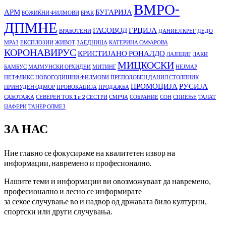
ВМРО-
АРМ
БУГАРИЈА
БОЖИЌНИ ФИЛМОВИ
БРАК
ДПМНЕ
ГАСОВОД
ГРЦИЈА
ВРАБОТЕНИ
ДАНИЕЛ КРЕГ
ДЕДО
МРАЗ
ЕКСПЛОЗИИ
ЖИВОТ
ЗАЕДНИЦА
КАТЕРИНА САФАРОВА
КОРОНАВИРУС
КРИСТИЈАНО РОНАЛДО
ЛАЈПЦИГ
ЛАКИ
МИЦКОСКИ
БАМБУС
МАЈМУНСКИ ОРХИДЕИ
МИТИНГ
НЕЈМАР
НЕТФЛИКС
НОВОГОДИШНИ ФИЛМОВИ
ПРЕПОДОБЕН ДАНИЛ СТОЛПНИК
ПРОМОЦИЈА
РУСИЈА
ПРИНУДЕН ОДМОР
ПРОВОКАЦИЈА
ПРОДАЖБА
САБОТАЖА
СЕВЕРЕН ТОК 1 и 2
СЕСТРИ
СМРЧА
СОБРАНИЕ
СОН
СПИЕЊЕ
ТАЛАТ
ЏАФЕРИ
ТАНЕР ОЛМЕЗ
ЗА НАС
Ние главно се фокусираме на квалитетен извор на
информации, навремено и професионално.
Нашите теми и информации ви овозможуваат да навремено,
професионално и лесно се информирате
за секое случување во и надвор од државата било културни,
спортски или други случувања.