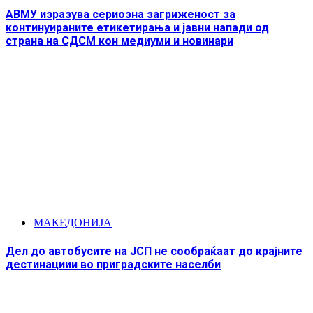
АВМУ изразува сериозна загриженост за
континуираните етикетирања и јавни напади од
страна на СДСМ кон медиуми и новинари
МАКЕДОНИЈА
Дел до автобусите на ЈСП не сообраќаат до крајните
дестинациии во приградските населби