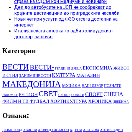
страна на СДСМ кон медиуми и новинари
Дел до автобусите на ЈСП не сообраќаат до
крајните дестинациии во приградските населби
Нови четири услуги од ФЗО отсега достапни на
интернет
Италијанската актерка го одби холивудскиот
договор, за почит
Категории
ВЕСТИ
ВЕСТИ-
ЕКОНОМИЈА
ЖИВОТ
ГРАДИНИ
ДРВЦА
КУЛТУРА
МАГАЗИН
И СТИЛ
ЗАНИМЛИВОСТИ
МАКЕДОНИЈА
МУЗИКА
НАШ ИЗБОР
ПОЗНАТИ
СВЕТ
СЦЕНА
СПОРТ
РЕГИОН
РАКОМЕТ
СКОПЈЕ
СОВЕТИ
ФУДБАЛ
ХРОНИКА
ФИЛМ И ТВ
ХОРТИКУЛТУРА
ЦВЕЌИЊА
Ознаки:
ЏЕЈМС БОНД
АВИОНИ
АВФРЕД ГИСЛАСОН
АД ЕСМ
АЛИ ВЕФА
АНТИВЛАДИН