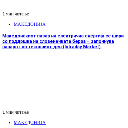
1 мин читање
МАКЕДОНИЈА
Македонскиот пазар на електрична енергија се шири
со поддршка на словенечката берза – започнува
пазарот во тековниот ден (Intraday Market)
1 мин читање
МАКЕДОНИЈА