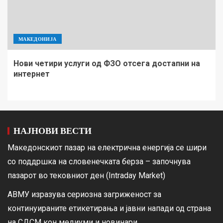
МАКЕДОНИЈА
Нови четири услуги од ФЗО отсега достапни на
интернет
НАЈНОВИ ВЕСТИ
Македонскиот пазар на електрична енергија се шири
со поддршка на словенечката берза – започнува
пазарот во тековниот ден (Intraday Market)
АВМУ изразува сериозна загриженост за
континуираните етикетирања и јавни напади од страна
на СДСМ кон медиуми и новинари