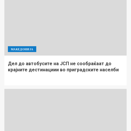
МАКЕДОНИЈА
Дел до автобусите на ЈСП не сообраќаат до
крајните дестинациии во приградските населби