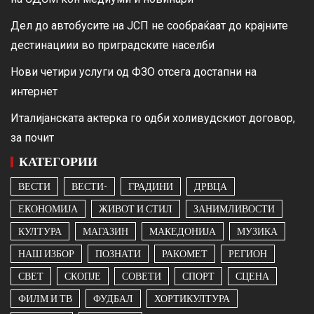
Дел до автобусите на ЈСП не сообраќаат до крајните
дестинациии во приградските населби
Нови четири услуги од ФЗО отсега достапни на
интернет
Италијанската актерка го одби холивудскиот договор,
за почит
КАТЕГОРИИ
ВЕСТИ
ВЕСТИ-
ГРАДИНИ
ДРВЦА
ЕКОНОМИЈА
ЖИВОТ И СТИЛ
ЗАНИМЛИВОСТИ
КУЛТУРА
МАГАЗИН
МАКЕДОНИЈА
МУЗИКА
НАШ ИЗБОР
ПОЗНАТИ
РАКОМЕТ
РЕГИОН
СВЕТ
СКОПЈЕ
СОВЕТИ
СПОРТ
СЦЕНА
ФИЛМ И ТВ
ФУДБАЛ
ХОРТИКУЛТУРА