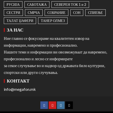
РУСИЈА
САБОТАЖА
СЕВЕРЕН ТОК 1 и 2
СЕСТРИ
СМРЧА
СОБРАНИЕ
СОН
СПИЕЊЕ
ТАЛАТ ЏАФЕРИ
ТАНЕР ОЛМЕЗ
ЗА НАС
Ние главно се фокусираме на квалитетен извор на
информации, навремено и професионално.
Нашите теми и информации ви овозможуваат да навремено,
професионално и лесно се информирате
за секое случување во и надвор од државата било културни,
спортски или други случувања.
КОНТАКТ
info@megafon.mk