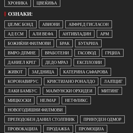
ХРОНИКА
ЦВЕЌИЊА
ОЗНАКИ:
ЏЕЈМС БОНД
АВИОНИ
АВФРЕД ГИСЛАСОН
АД ЕСМ
АЛИ ВЕФА
АНТИВЛАДИН
АРМ
БОЖИЌНИ ФИЛМОВИ
БРАК
БУГАРИЈА
ВМРО-ДПМНЕ
ВРАБОТЕНИ
ГАСОВОД
ГРЦИЈА
ДАНИЕЛ КРЕГ
ДЕДО МРАЗ
ЕКСПЛОЗИИ
ЖИВОТ
ЗАЕДНИЦА
КАТЕРИНА САФАРОВА
КОРОНАВИРУС
КРИСТИЈАНО РОНАЛДО
ЛАЈПЦИГ
ЛАКИ БАМБУС
МАЈМУНСКИ ОРХИДЕИ
МИТИНГ
МИЦКОСКИ
НЕЈМАР
НЕТФЛИКС
НОВОГОДИШНИ ФИЛМОВИ
ПРЕПОДОБЕН ДАНИЛ СТОЛПНИК
ПРИНУДЕН ОДМОР
ПРОВОКАЦИЈА
ПРОДАЖБА
ПРОМОЦИЈА