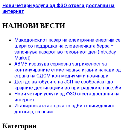
Нови четири услуги од ФЗО отсега достапни на
интернет
НАЈНОВИ ВЕСТИ
Македонскиот пазар на електрична енергија се
шири со поддршка на словенечката берза –
започнува пазарот во тековниот ден (Intraday
Market)
АВМУ изразува сериозна загриженост за
континуираните етикетирања и јавни напади од
страна на СДСМ кон медиуми и новинари
Дел до автобусите на ЈСП не сообраќаат до
крајните дестинациии во приградските населби
Нови четири услуги од ФЗО отсега достапни на
интернет
Италијанската актерка го одби холивудскиот
договор, за почит
Категории