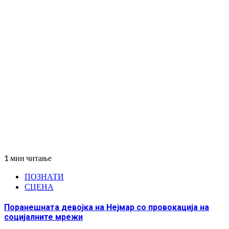
1 мин читање
ПОЗНАТИ
СЦЕНА
Поранешната девојка на Нејмар со провокација на
социјалните мрежи