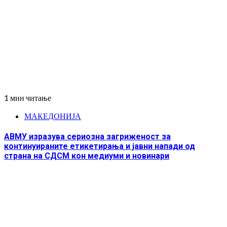
1 мин читање
МАКЕДОНИЈА
АВМУ изразува сериозна загриженост за
континуираните етикетирања и јавни напади од
страна на СДСМ кон медиуми и новинари