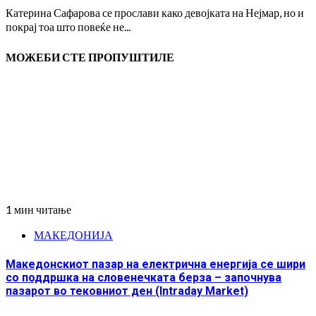
Катерина Сафарова се прослави како девојката на Нејмар, но и
покрај тоа што повеќе не...
МОЖЕБИ СТЕ ПРОПУШТИЛЕ
1 мин читање
МАКЕДОНИЈА
Македонскиот пазар на електрична енергија се шири
со поддршка на словенечката берза – започнува
пазарот во тековниот ден (Intraday Market)