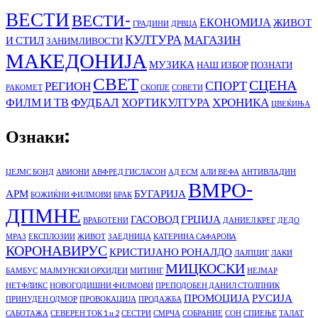
ВЕСТИ
ВЕСТИ-
ЕКОНОМИЈА
ЖИВОТ
ГРАДИНИ
ДРВЦА
КУЛТУРА
МАГАЗИН
И СТИЛ
ЗАНИМЛИВОСТИ
МАКЕДОНИЈА
МУЗИКА
НАШ ИЗБОР
ПОЗНАТИ
СВЕТ
СЦЕНА
СПОРТ
РЕГИОН
РАКОМЕТ
СКОПЈЕ
СОВЕТИ
ФУДБАЛ
ХРОНИКА
ФИЛМ И ТВ
ХОРТИКУЛТУРА
ЦВЕЌИЊА
Ознаки:
ЏЕЈМС БОНД
АВИОНИ
АВФРЕД ГИСЛАСОН
АД ЕСМ
АЛИ ВЕФА
АНТИВЛАДИН
ВМРО-
АРМ
БУГАРИЈА
БОЖИЌНИ ФИЛМОВИ
БРАК
ДПМНЕ
ГАСОВОД
ГРЦИЈА
ВРАБОТЕНИ
ДАНИЕЛ КРЕГ
ДЕДО
МРАЗ
ЕКСПЛОЗИИ
ЖИВОТ
ЗАЕДНИЦА
КАТЕРИНА САФАРОВА
КОРОНАВИРУС
КРИСТИЈАНО РОНАЛДО
ЛАЈПЦИГ
ЛАКИ
МИЦКОСКИ
БАМБУС
МАЈМУНСКИ ОРХИДЕИ
МИТИНГ
НЕЈМАР
НЕТФЛИКС
НОВОГОДИШНИ ФИЛМОВИ
ПРЕПОДОБЕН ДАНИЛ СТОЛПНИК
ПРОМОЦИЈА
РУСИЈА
ПРИНУДЕН ОДМОР
ПРОВОКАЦИЈА
ПРОДАЖБА
САБОТАЖА
СЕВЕРЕН ТОК 1 и 2
СЕСТРИ
СМРЧА
СОБРАНИЕ
СОН
СПИЕЊЕ
ТАЛАТ