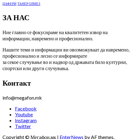
ЏАФЕРИ
ТАНЕР ОЛМЕЗ
ЗА НАС
Ние главно се фокусираме на квалитетен извор на
информации, навремено и професионално.
Нашите теми и информации ви овозможуваат да навремено,
професионално и лесно се информирате
за секое случување во и надвор од државата било културни,
спортски или други случувања.
Контакт
info@megafon.mk
Facebook
Youtube
Instagram
Twitter
Copyright © Мегафон.мк
|
EnterNews
by AF themes.