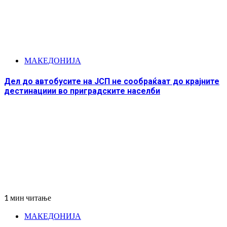
МАКЕДОНИЈА
Дел до автобусите на ЈСП не сообраќаат до крајните
дестинациии во приградските населби
1 мин читање
МАКЕДОНИЈА