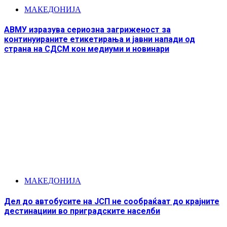
МАКЕДОНИЈА
АВМУ изразува сериозна загриженост за
континуираните етикетирања и јавни напади од
страна на СДСМ кон медиуми и новинари
МАКЕДОНИЈА
Дел до автобусите на ЈСП не сообраќаат до крајните
дестинациии во приградските населби