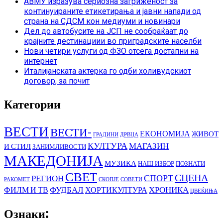
АВМУ изразува сериозна загриженост за
континуираните етикетирања и јавни напади од
страна на СДСМ кон медиуми и новинари
Дел до автобусите на ЈСП не сообраќаат до
крајните дестинациии во приградските населби
Нови четири услуги од ФЗО отсега достапни на
интернет
Италијанската актерка го одби холивудскиот
договор, за почит
Категории
ВЕСТИ
ВЕСТИ-
ЕКОНОМИЈА
ЖИВОТ
ГРАДИНИ
ДРВЦА
КУЛТУРА
МАГАЗИН
И СТИЛ
ЗАНИМЛИВОСТИ
МАКЕДОНИЈА
МУЗИКА
НАШ ИЗБОР
ПОЗНАТИ
СВЕТ
СЦЕНА
СПОРТ
РЕГИОН
РАКОМЕТ
СКОПЈЕ
СОВЕТИ
ФУДБАЛ
ХРОНИКА
ФИЛМ И ТВ
ХОРТИКУЛТУРА
ЦВЕЌИЊА
Ознаки: