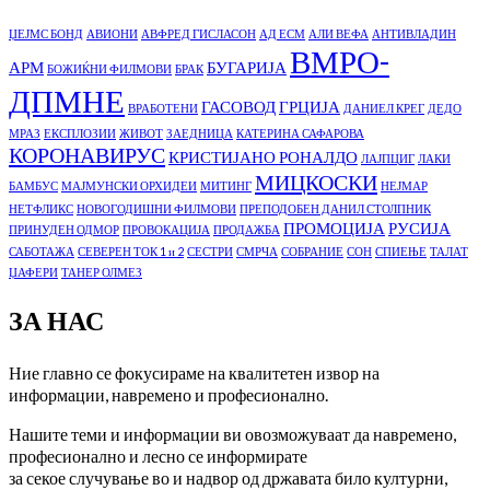
ЏЕЈМС БОНД
АВИОНИ
АВФРЕД ГИСЛАСОН
АД ЕСМ
АЛИ ВЕФА
АНТИВЛАДИН
ВМРО-
АРМ
БУГАРИЈА
БОЖИЌНИ ФИЛМОВИ
БРАК
ДПМНЕ
ГАСОВОД
ГРЦИЈА
ВРАБОТЕНИ
ДАНИЕЛ КРЕГ
ДЕДО
МРАЗ
ЕКСПЛОЗИИ
ЖИВОТ
ЗАЕДНИЦА
КАТЕРИНА САФАРОВА
КОРОНАВИРУС
КРИСТИЈАНО РОНАЛДО
ЛАЈПЦИГ
ЛАКИ
МИЦКОСКИ
БАМБУС
МАЈМУНСКИ ОРХИДЕИ
МИТИНГ
НЕЈМАР
НЕТФЛИКС
НОВОГОДИШНИ ФИЛМОВИ
ПРЕПОДОБЕН ДАНИЛ СТОЛПНИК
ПРОМОЦИЈА
РУСИЈА
ПРИНУДЕН ОДМОР
ПРОВОКАЦИЈА
ПРОДАЖБА
САБОТАЖА
СЕВЕРЕН ТОК 1 и 2
СЕСТРИ
СМРЧА
СОБРАНИЕ
СОН
СПИЕЊЕ
ТАЛАТ
ЏАФЕРИ
ТАНЕР ОЛМЕЗ
ЗА НАС
Ние главно се фокусираме на квалитетен извор на
информации, навремено и професионално.
Нашите теми и информации ви овозможуваат да навремено,
професионално и лесно се информирате
за секое случување во и надвор од државата било културни,