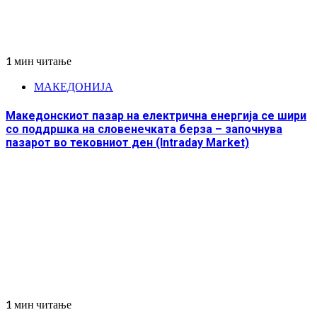
1 мин читање
МАКЕДОНИЈА
Македонскиот пазар на електрична енергија се шири
со поддршка на словенечката берза – започнува
пазарот во тековниот ден (Intraday Market)
1 мин читање