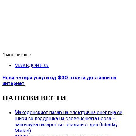
1 мин читање
МАКЕДОНИЈА
Нови четири услуги од ФЗО отсега достапни на
интернет
НАЈНОВИ ВЕСТИ
Македонскиот пазар на електрична енергија се
шири со поддршка на словенечката берза –
започнува пазарот во тековниот ден (Intraday
Market)