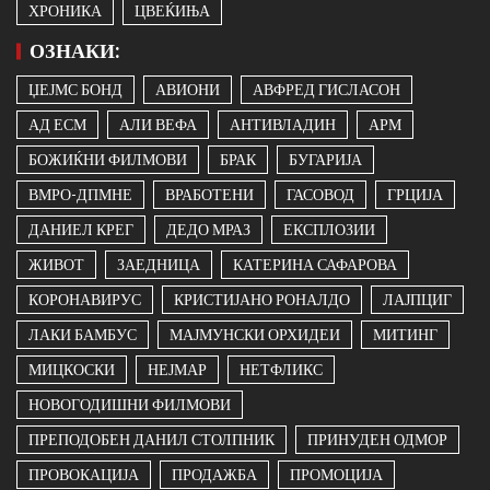
ХРОНИКА
ЦВЕЌИЊА
ОЗНАКИ:
ЏЕЈМС БОНД
АВИОНИ
АВФРЕД ГИСЛАСОН
АД ЕСМ
АЛИ ВЕФА
АНТИВЛАДИН
АРМ
БОЖИЌНИ ФИЛМОВИ
БРАК
БУГАРИЈА
ВМРО-ДПМНЕ
ВРАБОТЕНИ
ГАСОВОД
ГРЦИЈА
ДАНИЕЛ КРЕГ
ДЕДО МРАЗ
ЕКСПЛОЗИИ
ЖИВОТ
ЗАЕДНИЦА
КАТЕРИНА САФАРОВА
КОРОНАВИРУС
КРИСТИЈАНО РОНАЛДО
ЛАЈПЦИГ
ЛАКИ БАМБУС
МАЈМУНСКИ ОРХИДЕИ
МИТИНГ
МИЦКОСКИ
НЕЈМАР
НЕТФЛИКС
НОВОГОДИШНИ ФИЛМОВИ
ПРЕПОДОБЕН ДАНИЛ СТОЛПНИК
ПРИНУДЕН ОДМОР
ПРОВОКАЦИЈА
ПРОДАЖБА
ПРОМОЦИЈА