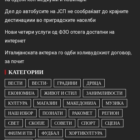
Дел до автобусите на ЈСП не сообраќаат до крајните
дестинациии во приградските населби
Нови четири услуги од ФЗО отсега достапни на
интернет
Италијанската актерка го одби холивудскиот договор,
за почит
КАТЕГОРИИ
ВЕСТИ
ВЕСТИ-
ГРАДИНИ
ДРВЦА
ЕКОНОМИЈА
ЖИВОТ И СТИЛ
ЗАНИМЛИВОСТИ
КУЛТУРА
МАГАЗИН
МАКЕДОНИЈА
МУЗИКА
НАШ ИЗБОР
ПОЗНАТИ
РАКОМЕТ
РЕГИОН
СВЕТ
СКОПЈЕ
СОВЕТИ
СПОРТ
СЦЕНА
ФИЛМ И ТВ
ФУДБАЛ
ХОРТИКУЛТУРА