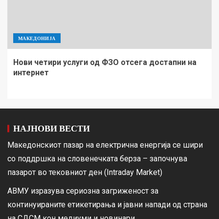
МАКЕДОНИЈА
Нови четири услуги од ФЗО отсега достапни на
интернет
НАЈНОВИ ВЕСТИ
Македонскиот пазар на електрична енергија се шири
со поддршка на словенечката берза – започнува
пазарот во тековниот ден (Intraday Market)
АВМУ изразува сериозна загриженост за
континуираните етикетирања и јавни напади од страна
на СДСМ кон медиуми и новинари