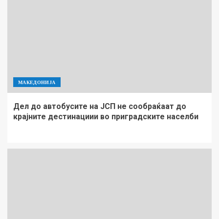
МАКЕДОНИЈА
Дел до автобусите на ЈСП не сообраќаат до
крајните дестинациии во приградските населби