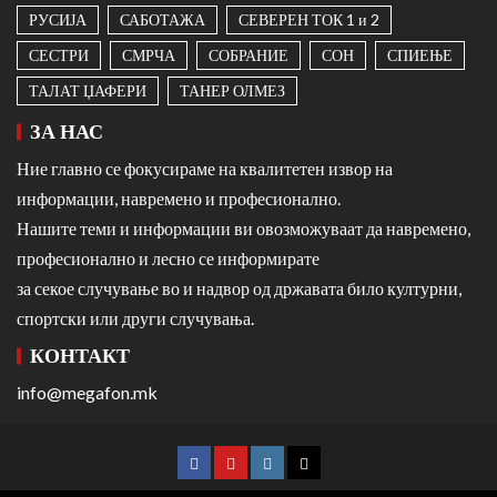
РУСИЈА
САБОТАЖА
СЕВЕРЕН ТОК 1 и 2
СЕСТРИ
СМРЧА
СОБРАНИЕ
СОН
СПИЕЊЕ
ТАЛАТ ЏАФЕРИ
ТАНЕР ОЛМЕЗ
ЗА НАС
Ние главно се фокусираме на квалитетен извор на
информации, навремено и професионално.
Нашите теми и информации ви овозможуваат да навремено,
професионално и лесно се информирате
за секое случување во и надвор од државата било културни,
спортски или други случувања.
КОНТАКТ
info@megafon.mk