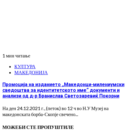
1 мин читање
КУЛТУРА
МАКЕДОНИЈА
Промоција на изданието „Македонци-милениумски
сведоштва за идентитетското име“ документи и
анализи од д-р Бранислав Светозаревиќ Покорни
На ден 24.12.2021 г., (петок) во 12 ч во Н.У Музеј на
македонската борба-Скопје свечено...
МОЖЕБИ СТЕ ПРОПУШТИЛЕ