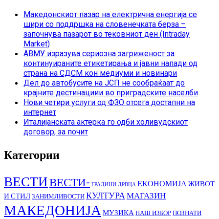
Македонскиот пазар на електрична енергија се
шири со поддршка на словенечката берза –
започнува пазарот во тековниот ден (Intraday
Market)
АВМУ изразува сериозна загриженост за
континуираните етикетирања и јавни напади од
страна на СДСМ кон медиуми и новинари
Дел до автобусите на ЈСП не сообраќаат до
крајните дестинациии во приградските населби
Нови четири услуги од ФЗО отсега достапни на
интернет
Италијанската актерка го одби холивудскиот
договор, за почит
Категории
ВЕСТИ
ВЕСТИ-
ЕКОНОМИЈА
ЖИВОТ
ГРАДИНИ
ДРВЦА
КУЛТУРА
МАГАЗИН
И СТИЛ
ЗАНИМЛИВОСТИ
МАКЕДОНИЈА
МУЗИКА
НАШ ИЗБОР
ПОЗНАТИ