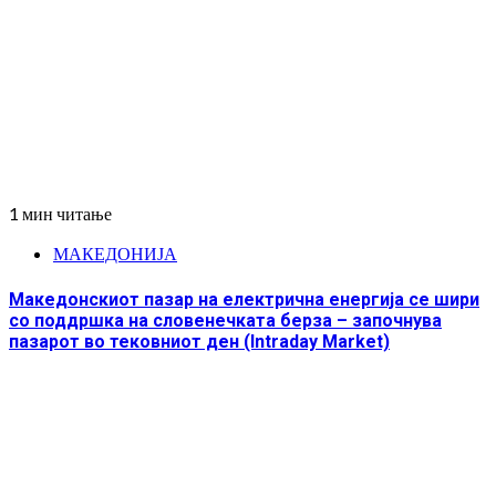
1 мин читање
МАКЕДОНИЈА
Македонскиот пазар на електрична енергија се шири
со поддршка на словенечката берза – започнува
пазарот во тековниот ден (Intraday Market)