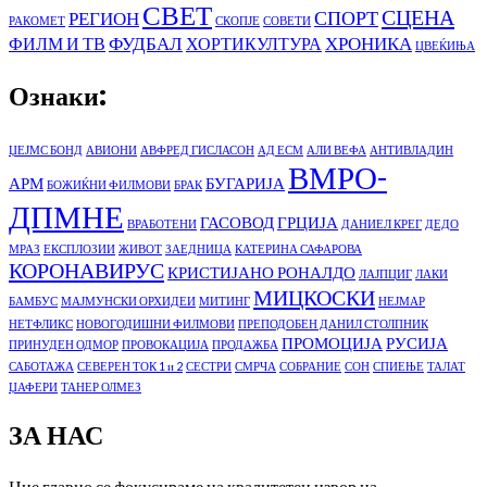
СВЕТ
СЦЕНА
СПОРТ
РЕГИОН
РАКОМЕТ
СКОПЈЕ
СОВЕТИ
ФУДБАЛ
ХРОНИКА
ФИЛМ И ТВ
ХОРТИКУЛТУРА
ЦВЕЌИЊА
Ознаки:
ЏЕЈМС БОНД
АВИОНИ
АВФРЕД ГИСЛАСОН
АД ЕСМ
АЛИ ВЕФА
АНТИВЛАДИН
ВМРО-
АРМ
БУГАРИЈА
БОЖИЌНИ ФИЛМОВИ
БРАК
ДПМНЕ
ГАСОВОД
ГРЦИЈА
ВРАБОТЕНИ
ДАНИЕЛ КРЕГ
ДЕДО
МРАЗ
ЕКСПЛОЗИИ
ЖИВОТ
ЗАЕДНИЦА
КАТЕРИНА САФАРОВА
КОРОНАВИРУС
КРИСТИЈАНО РОНАЛДО
ЛАЈПЦИГ
ЛАКИ
МИЦКОСКИ
БАМБУС
МАЈМУНСКИ ОРХИДЕИ
МИТИНГ
НЕЈМАР
НЕТФЛИКС
НОВОГОДИШНИ ФИЛМОВИ
ПРЕПОДОБЕН ДАНИЛ СТОЛПНИК
ПРОМОЦИЈА
РУСИЈА
ПРИНУДЕН ОДМОР
ПРОВОКАЦИЈА
ПРОДАЖБА
САБОТАЖА
СЕВЕРЕН ТОК 1 и 2
СЕСТРИ
СМРЧА
СОБРАНИЕ
СОН
СПИЕЊЕ
ТАЛАТ
ЏАФЕРИ
ТАНЕР ОЛМЕЗ
ЗА НАС
Ние главно се фокусираме на квалитетен извор на