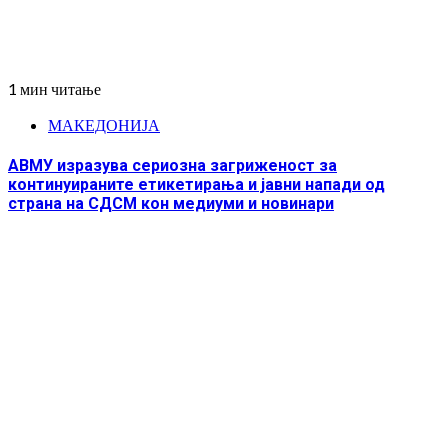
1 мин читање
МАКЕДОНИЈА
АВМУ изразува сериозна загриженост за
континуираните етикетирања и јавни напади од
страна на СДСМ кон медиуми и новинари