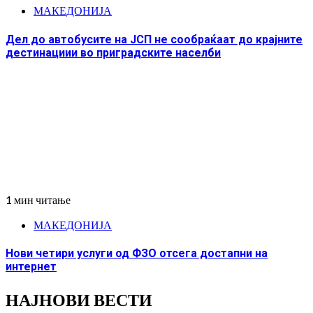
МАКЕДОНИЈА
Дел до автобусите на ЈСП не сообраќаат до крајните
дестинациии во приградските населби
1 мин читање
МАКЕДОНИЈА
Нови четири услуги од ФЗО отсега достапни на
интернет
НАЈНОВИ ВЕСТИ