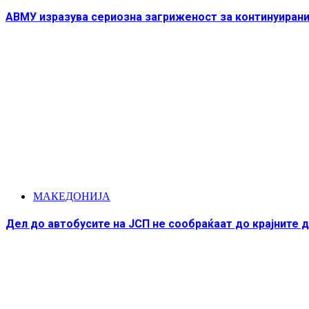
АВМУ изразува сериозна загриженост за континуирани
МАКЕДОНИЈА
Дел до автобусите на ЈСП не сообраќаат до крајните 