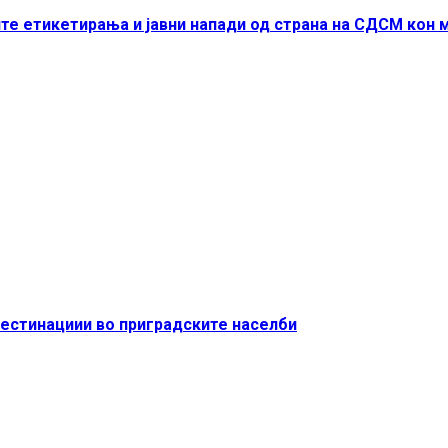
те етикетирања и јавни напади од страна на СДСМ кон 
дестинациии во приградските населби