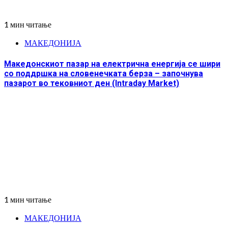
1 мин читање
МАКЕДОНИЈА
Македонскиот пазар на електрична енергија се шири
со поддршка на словенечката берза – започнува
пазарот во тековниот ден (Intraday Market)
1 мин читање
МАКЕДОНИЈА