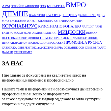
ВМРО-
АРМ
БУГАРИЈА
БОЖИЌНИ ФИЛМОВИ
БРАК
ДПМНЕ
ГАСОВОД
ГРЦИЈА
ВРАБОТЕНИ
ДАНИЕЛ КРЕГ
ДЕДО
МРАЗ
ЕКСПЛОЗИИ
ЖИВОТ
ЗАЕДНИЦА
КАТЕРИНА САФАРОВА
КОРОНАВИРУС
КРИСТИЈАНО РОНАЛДО
ЛАЈПЦИГ
ЛАКИ
МИЦКОСКИ
БАМБУС
МАЈМУНСКИ ОРХИДЕИ
МИТИНГ
НЕЈМАР
НЕТФЛИКС
НОВОГОДИШНИ ФИЛМОВИ
ПРЕПОДОБЕН ДАНИЛ СТОЛПНИК
ПРОМОЦИЈА
РУСИЈА
ПРИНУДЕН ОДМОР
ПРОВОКАЦИЈА
ПРОДАЖБА
САБОТАЖА
СЕВЕРЕН ТОК 1 и 2
СЕСТРИ
СМРЧА
СОБРАНИЕ
СОН
СПИЕЊЕ
ТАЛАТ
ЏАФЕРИ
ТАНЕР ОЛМЕЗ
ЗА НАС
Ние главно се фокусираме на квалитетен извор на
информации, навремено и професионално.
Нашите теми и информации ви овозможуваат да навремено,
професионално и лесно се информирате
за секое случување во и надвор од државата било културни,
спортски или други случувања.