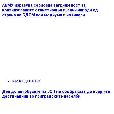
АВМУ изразува сериозна загриженост за
континуираните етикетирања и јавни напади од
страна на СДСМ кон медиуми и новинари
МАКЕДОНИЈА
Дел до автобусите на ЈСП не сообраќаат до крајните
дестинациии во приградските населби