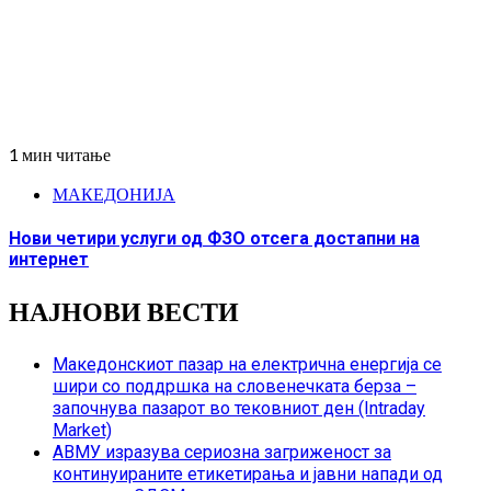
1 мин читање
МАКЕДОНИЈА
Нови четири услуги од ФЗО отсега достапни на
интернет
НАЈНОВИ ВЕСТИ
Македонскиот пазар на електрична енергија се
шири со поддршка на словенечката берза –
започнува пазарот во тековниот ден (Intraday
Market)
АВМУ изразува сериозна загриженост за
континуираните етикетирања и јавни напади од