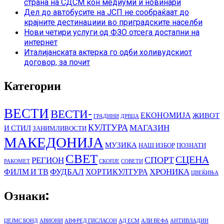
страна на СДСМ кон медиуми и новинари
Дел до автобусите на ЈСП не сообраќаат до
крајните дестинациии во приградските населби
Нови четири услуги од ФЗО отсега достапни на
интернет
Италијанската актерка го одби холивудскиот
договор, за почит
Категории
ВЕСТИ
ВЕСТИ-
ЕКОНОМИЈА
ЖИВОТ
ГРАДИНИ
ДРВЦА
КУЛТУРА
МАГАЗИН
И СТИЛ
ЗАНИМЛИВОСТИ
МАКЕДОНИЈА
МУЗИКА
НАШ ИЗБОР
ПОЗНАТИ
СВЕТ
СЦЕНА
СПОРТ
РЕГИОН
РАКОМЕТ
СКОПЈЕ
СОВЕТИ
ФУДБАЛ
ХРОНИКА
ФИЛМ И ТВ
ХОРТИКУЛТУРА
ЦВЕЌИЊА
Ознаки:
ЏЕЈМС БОНД
АВИОНИ
АВФРЕД ГИСЛАСОН
АД ЕСМ
АЛИ ВЕФА
АНТИВЛАДИН