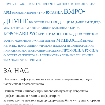
ЏЕЈМС БОНД
АВИОНИ
АВФРЕД ГИСЛАСОН
АД ЕСМ
АЛИ ВЕФА
АНТИВЛАДИН
ВМРО-
АРМ
БУГАРИЈА
БОЖИЌНИ ФИЛМОВИ
БРАК
ДПМНЕ
ГАСОВОД
ГРЦИЈА
ВРАБОТЕНИ
ДАНИЕЛ КРЕГ
ДЕДО
МРАЗ
ЕКСПЛОЗИИ
ЖИВОТ
ЗАЕДНИЦА
КАТЕРИНА САФАРОВА
КОРОНАВИРУС
КРИСТИЈАНО РОНАЛДО
ЛАЈПЦИГ
ЛАКИ
МИЦКОСКИ
БАМБУС
МАЈМУНСКИ ОРХИДЕИ
МИТИНГ
НЕЈМАР
НЕТФЛИКС
НОВОГОДИШНИ ФИЛМОВИ
ПРЕПОДОБЕН ДАНИЛ СТОЛПНИК
ПРОМОЦИЈА
РУСИЈА
ПРИНУДЕН ОДМОР
ПРОВОКАЦИЈА
ПРОДАЖБА
САБОТАЖА
СЕВЕРЕН ТОК 1 и 2
СЕСТРИ
СМРЧА
СОБРАНИЕ
СОН
СПИЕЊЕ
ТАЛАТ ЏАФЕРИ
ТАНЕР ОЛМЕЗ
ЗА НАС
Ние главно се фокусираме на квалитетен извор на информации,
навремено и професионално.
Нашите теми и информации ви овозможуваат да навремено,
професионално и лесно се информирате
за секое случување во и надвор од државата било културни, спортски
или други случувања.