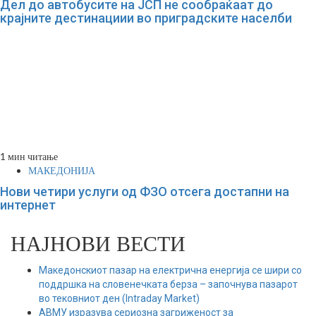
Дел до автобусите на ЈСП не сообраќаат до
крајните дестинациии во приградските населби
1 мин читање
МАКЕДОНИЈА
Нови четири услуги од ФЗО отсега достапни на
интернет
НАЈНОВИ ВЕСТИ
Македонскиот пазар на електрична енергија се шири со
поддршка на словенечката берза – започнува пазарот
во тековниот ден (Intraday Market)
АВМУ изразува сериозна загриженост за