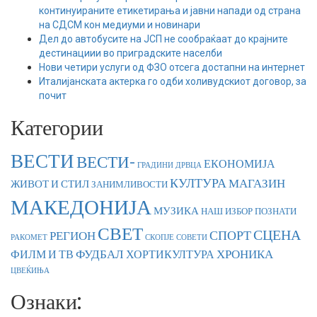
континуираните етикетирања и јавни напади од страна
на СДСМ кон медиуми и новинари
Дел до автобусите на ЈСП не сообраќаат до крајните
дестинациии во приградските населби
Нови четири услуги од ФЗО отсега достапни на интернет
Италијанската актерка го одби холивудскиот договор, за
почит
Категории
ВЕСТИ
ВЕСТИ-
ЕКОНОМИЈА
ГРАДИНИ
ДРВЦА
КУЛТУРА
МАГАЗИН
ЖИВОТ И СТИЛ
ЗАНИМЛИВОСТИ
МАКЕДОНИЈА
МУЗИКА
НАШ ИЗБОР
ПОЗНАТИ
СВЕТ
СЦЕНА
СПОРТ
РЕГИОН
РАКОМЕТ
СКОПЈЕ
СОВЕТИ
ФУДБАЛ
ХРОНИКА
ФИЛМ И ТВ
ХОРТИКУЛТУРА
ЦВЕЌИЊА
Ознаки: