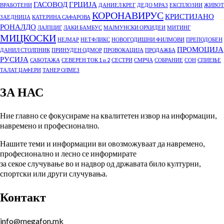
ГАСОВОД
ГРЦИЈА
ВРАБОТЕНИ
ДАНИЕЛ КРЕГ
ДЕДО МРАЗ
ЕКСПЛОЗИИ
ЖИВОТ
КОРОНАВИРУС
КРИСТИЈАНО
ЗАЕДНИЦА
КАТЕРИНА САФАРОВА
РОНАЛДО
ЛАЈПЦИГ
ЛАКИ БАМБУС
МАЈМУНСКИ ОРХИДЕИ
МИТИНГ
МИЦКОСКИ
НЕЈМАР
НЕТФЛИКС
НОВОГОДИШНИ ФИЛМОВИ
ПРЕПОДОБЕН
ПРОМОЦИЈА
ДАНИЛ СТОЛПНИК
ПРИНУДЕН ОДМОР
ПРОВОКАЦИЈА
ПРОДАЖБА
РУСИЈА
САБОТАЖА
СЕВЕРЕН ТОК 1 и 2
СЕСТРИ
СМРЧА
СОБРАНИЕ
СОН
СПИЕЊЕ
ТАЛАТ ЏАФЕРИ
ТАНЕР ОЛМЕЗ
ЗА НАС
Ние главно се фокусираме на квалитетен извор на информации,
навремено и професионално.
Нашите теми и информации ви овозможуваат да навремено,
професионално и лесно се информирате
за секое случување во и надвор од државата било културни,
спортски или други случувања.
Контакт
info@megafon.mk