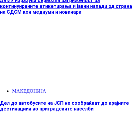
АВМУ изразува сериозна загриженост за
континуираните етикетирања и јавни напади од страна
на СДСМ кон медиуми и новинари
МАКЕДОНИЈА
Дел до автобусите на ЈСП не сообраќаат до крајните
дестинациии во приградските населби