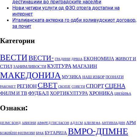
дестинациии во приградските населби
Нови четири услуги од ФЗО отсега достапни на
интернет
Италијанската актерка го одби холивудскиот договор,
за почит
Категории
ВЕСТИ
ВЕСТИ-
ЕКОНОМИЈА
ЖИВОТ И
ГРАДИНИ
ДРВЦА
КУЛТУРА
МАГАЗИН
СТИЛ
ЗАНИМЛИВОСТИ
МАКЕДОНИЈА
МУЗИКА
НАШ ИЗБОР
ПОЗНАТИ
СВЕТ
СЦЕНА
СПОРТ
РЕГИОН
РАКОМЕТ
СКОПЈЕ
СОВЕТИ
ФУДБАЛ
ХРОНИКА
ФИЛМ И ТВ
ХОРТИКУЛТУРА
ЦВЕЌИЊА
Ознаки:
АРМ
ЏЕЈМС БОНД
АВИОНИ
АВФРЕД ГИСЛАСОН
АД ЕСМ
АЛИ ВЕФА
АНТИВЛАДИН
ВМРО-ДПМНЕ
БУГАРИЈА
БОЖИЌНИ ФИЛМОВИ
БРАК