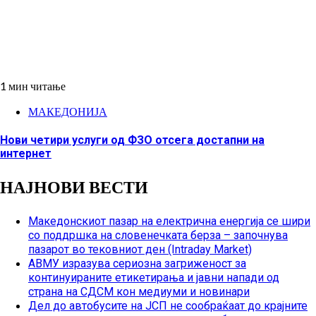
1 мин читање
МАКЕДОНИЈА
Нови четири услуги од ФЗО отсега достапни на
интернет
НАЈНОВИ ВЕСТИ
Македонскиот пазар на електрична енергија се шири
со поддршка на словенечката берза – започнува
пазарот во тековниот ден (Intraday Market)
АВМУ изразува сериозна загриженост за
континуираните етикетирања и јавни напади од
страна на СДСМ кон медиуми и новинари
Дел до автобусите на ЈСП не сообраќаат до крајните