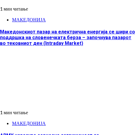
1 мин читање
МАКЕДОНИЈА
Македонскиот пазар на електрична енергија се шири со
поддршка на словенечката берза – започнува пазарот
во тековниот ден (Intraday Market)
1 мин читање
МАКЕДОНИЈА