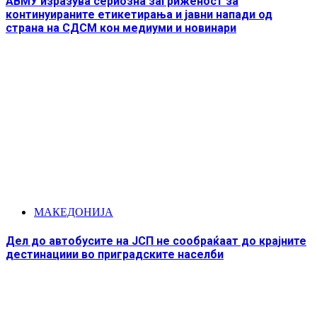
АВМУ изразува сериозна загриженост за
континуираните етикетирања и јавни напади од
страна на СДСМ кон медиуми и новинари
МАКЕДОНИЈА
Дел до автобусите на ЈСП не сообраќаат до крајните
дестинациии во приградските населби