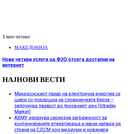
1 мин читање
МАКЕДОНИЈА
Нови четири услуги од ФЗО отсега достапни на
интернет
НАЈНОВИ ВЕСТИ
Македонскиот пазар на електрична енергија се
шири со поддршка на словенечката берза –
започнува пазарот во тековниот ден (Intraday
Market)
АВМУ изразува сериозна загриженост за
континуираните етикетирања и јавни напади од
страна на СДСМ кон медиуми и новинари