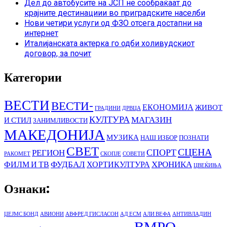
Дел до автобусите на ЈСП не сообраќаат до
крајните дестинациии во приградските населби
Нови четири услуги од ФЗО отсега достапни на
интернет
Италијанската актерка го одби холивудскиот
договор, за почит
Категории
ВЕСТИ
ВЕСТИ-
ЕКОНОМИЈА
ЖИВОТ
ГРАДИНИ
ДРВЦА
КУЛТУРА
МАГАЗИН
И СТИЛ
ЗАНИМЛИВОСТИ
МАКЕДОНИЈА
МУЗИКА
НАШ ИЗБОР
ПОЗНАТИ
СВЕТ
СЦЕНА
СПОРТ
РЕГИОН
РАКОМЕТ
СКОПЈЕ
СОВЕТИ
ФУДБАЛ
ХРОНИКА
ФИЛМ И ТВ
ХОРТИКУЛТУРА
ЦВЕЌИЊА
Ознаки:
ЏЕЈМС БОНД
АВИОНИ
АВФРЕД ГИСЛАСОН
АД ЕСМ
АЛИ ВЕФА
АНТИВЛАДИН
ВМРО-