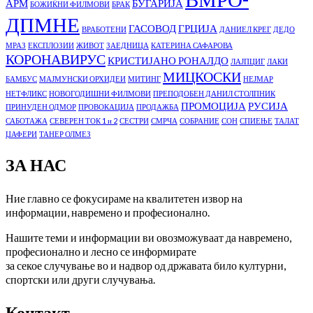
АРМ
БУГАРИЈА
БОЖИЌНИ ФИЛМОВИ
БРАК
ДПМНЕ
ГАСОВОД
ГРЦИЈА
ВРАБОТЕНИ
ДАНИЕЛ КРЕГ
ДЕДО
МРАЗ
ЕКСПЛОЗИИ
ЖИВОТ
ЗАЕДНИЦА
КАТЕРИНА САФАРОВА
КОРОНАВИРУС
КРИСТИЈАНО РОНАЛДО
ЛАЈПЦИГ
ЛАКИ
МИЦКОСКИ
БАМБУС
МАЈМУНСКИ ОРХИДЕИ
МИТИНГ
НЕЈМАР
НЕТФЛИКС
НОВОГОДИШНИ ФИЛМОВИ
ПРЕПОДОБЕН ДАНИЛ СТОЛПНИК
ПРОМОЦИЈА
РУСИЈА
ПРИНУДЕН ОДМОР
ПРОВОКАЦИЈА
ПРОДАЖБА
САБОТАЖА
СЕВЕРЕН ТОК 1 и 2
СЕСТРИ
СМРЧА
СОБРАНИЕ
СОН
СПИЕЊЕ
ТАЛАТ
ЏАФЕРИ
ТАНЕР ОЛМЕЗ
ЗА НАС
Ние главно се фокусираме на квалитетен извор на
информации, навремено и професионално.
Нашите теми и информации ви овозможуваат да навремено,
професионално и лесно се информирате
за секое случување во и надвор од државата било културни,
спортски или други случувања.
Контакт