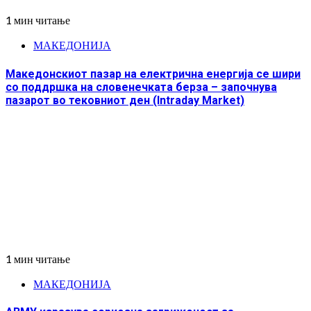
1 мин читање
МАКЕДОНИЈА
Македонскиот пазар на електрична енергија се шири
со поддршка на словенечката берза – започнува
пазарот во тековниот ден (Intraday Market)
1 мин читање
МАКЕДОНИЈА