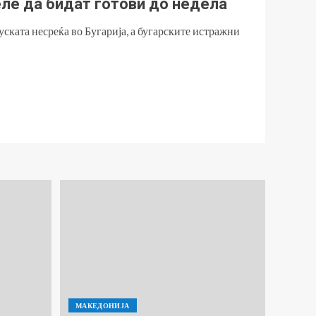
еле да бидат готови до недела
уската несреќа во Бугарија, а бугарските истражни
МАКЕДОНИЈА