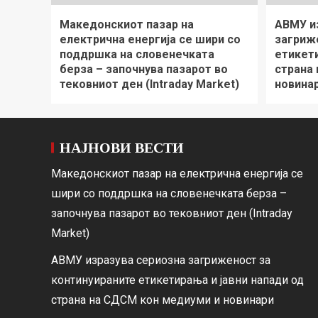
Македонскиот пазар на
АВМУ и
електрична енергија се шири со
загриж
поддршка на словенечката
етикети
берза – започнува пазарот во
страна
тековниот ден (Intraday Market)
новина
НАЈНОВИ ВЕСТИ
Македонскиот пазар на електрична енергија се
шири со поддршка на словенечката берза –
започнува пазарот во тековниот ден (Intraday
Market)
АВМУ изразува сериозна загриженост за
континуираните етикетирања и јавни напади од
страна на СДСМ кон медиуми и новинари