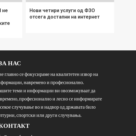
П не
Нови четири услуги од ФЗО
отсега достапни на интернет
ките
ЗА НАС
е главно се фокусираме на квалитетен извор на
формации, навремено и професионално.
шите теми и информации ви овозможуваат да
времено, професионално и лесно се информирате
 секое случување во и надвор од државата било
лтурни, спортски или други случувања.
КОНТАКТ