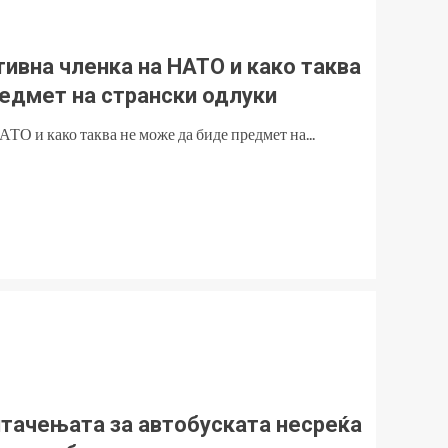
ктивна членка на НАТО и како таква
едмет на странски одлуки
АТО и како таква не може да биде предмет на...
тачењата за автобуската несреќа