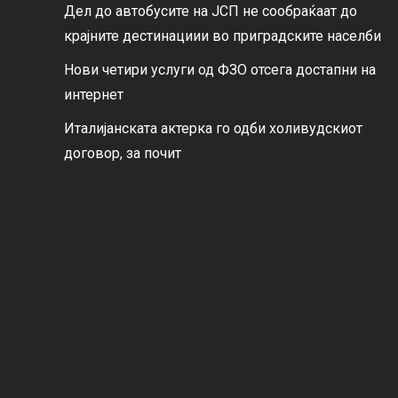
Дел до автобусите на ЈСП не сообраќаат до
крајните дестинациии во приградските населби
Нови четири услуги од ФЗО отсега достапни на
интернет
Италијанската актерка го одби холивудскиот
договор, за почит