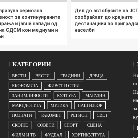
зразува сериозна
Дел до автобусите на ЈС
еност за континуираните
сообраќаат до крајните
рања и јавни напади од
дестинациии во приградс
 на СДСМ кон медиуми и
населби
ри
КАТЕГОРИИ
Ни
ВЕСТИ
ВЕСТИ-
ГРАДИНИ
ДРВЦА
ин
ЕКОНОМИЈА
ЖИВОТ И СТИЛ
На
ЗАНИМЛИВОСТИ
КУЛТУРА
МАГАЗИН
на
МАКЕДОНИЈА
МУЗИКА
НАШ ИЗБОР
за
ПОЗНАТИ
РАКОМЕТ
РЕГИОН
СВЕТ
ку
СКОПЈЕ
СОВЕТИ
СПОРТ
СЦЕНА
ФИЛМ И ТВ
ФУДБАЛ
ХОРТИКУЛТУРА