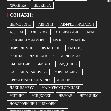
i
ХРОНИКА
ЦВЕЌИЊА
ОЗНАКИ:
ЏЕЈМС БОНД
АВИОНИ
АВФРЕД ГИСЛАСОН
АД ЕСМ
АЛИ ВЕФА
АНТИВЛАДИН
АРМ
БОЖИЌНИ ФИЛМОВИ
БРАК
БУГАРИЈА
ВМРО-ДПМНЕ
ВРАБОТЕНИ
ГАСОВОД
ГРЦИЈА
ДАНИЕЛ КРЕГ
ДЕДО МРАЗ
ЕКСПЛОЗИИ
ЖИВОТ
ЗАЕДНИЦА
КАТЕРИНА САФАРОВА
КОРОНАВИРУС
КРИСТИЈАНО РОНАЛДО
ЛАЈПЦИГ
ЛАКИ БАМБУС
МАЈМУНСКИ ОРХИДЕИ
МИТИНГ
МИЦКОСКИ
НЕЈМАР
НЕТФЛИКС
НОВОГОДИШНИ ФИЛМОВИ