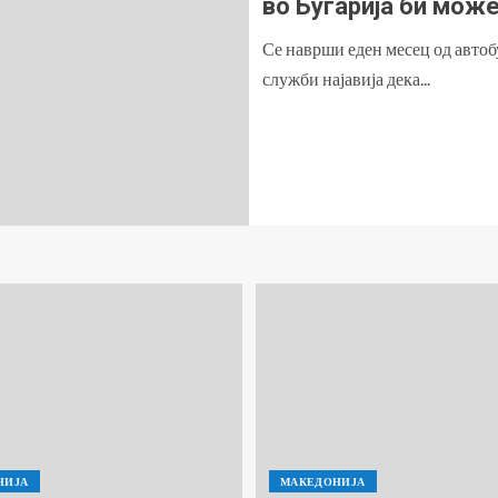
во Бугарија би мож
Се наврши еден месец од автоб
служби најавија дека...
НИЈА
МАКЕДОНИЈА