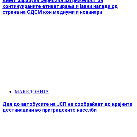
АВМУ изразува сериозна загриженост за
континуираните етикетирања и јавни напади од
страна на СДСМ кон медиуми и новинари
МАКЕДОНИЈА
Дел до автобусите на ЈСП не сообраќаат до крајните
дестинациии во приградските населби