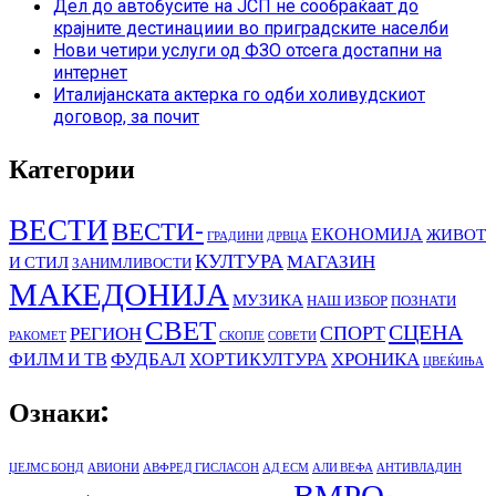
Дел до автобусите на ЈСП не сообраќаат до
крајните дестинациии во приградските населби
Нови четири услуги од ФЗО отсега достапни на
интернет
Италијанската актерка го одби холивудскиот
договор, за почит
Категории
ВЕСТИ
ВЕСТИ-
ЕКОНОМИЈА
ЖИВОТ
ГРАДИНИ
ДРВЦА
КУЛТУРА
МАГАЗИН
И СТИЛ
ЗАНИМЛИВОСТИ
МАКЕДОНИЈА
МУЗИКА
НАШ ИЗБОР
ПОЗНАТИ
СВЕТ
СЦЕНА
СПОРТ
РЕГИОН
РАКОМЕТ
СКОПЈЕ
СОВЕТИ
ФУДБАЛ
ХРОНИКА
ФИЛМ И ТВ
ХОРТИКУЛТУРА
ЦВЕЌИЊА
Ознаки:
ЏЕЈМС БОНД
АВИОНИ
АВФРЕД ГИСЛАСОН
АД ЕСМ
АЛИ ВЕФА
АНТИВЛАДИН
ВМРО-