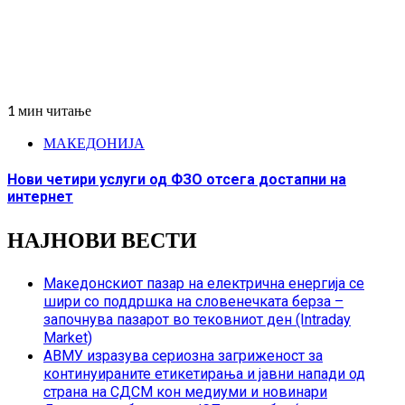
1 мин читање
МАКЕДОНИЈА
Нови четири услуги од ФЗО отсега достапни на
интернет
НАЈНОВИ ВЕСТИ
Македонскиот пазар на електрична енергија се
шири со поддршка на словенечката берза –
започнува пазарот во тековниот ден (Intraday
Market)
АВМУ изразува сериозна загриженост за
континуираните етикетирања и јавни напади од
страна на СДСМ кон медиуми и новинари