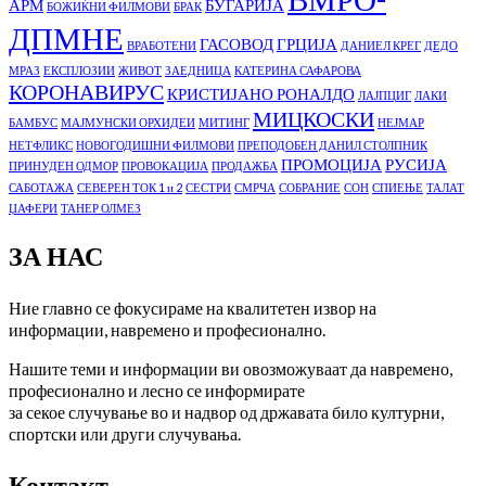
АРМ
БУГАРИЈА
БОЖИЌНИ ФИЛМОВИ
БРАК
ДПМНЕ
ГАСОВОД
ГРЦИЈА
ВРАБОТЕНИ
ДАНИЕЛ КРЕГ
ДЕДО
МРАЗ
ЕКСПЛОЗИИ
ЖИВОТ
ЗАЕДНИЦА
КАТЕРИНА САФАРОВА
КОРОНАВИРУС
КРИСТИЈАНО РОНАЛДО
ЛАЈПЦИГ
ЛАКИ
МИЦКОСКИ
БАМБУС
МАЈМУНСКИ ОРХИДЕИ
МИТИНГ
НЕЈМАР
НЕТФЛИКС
НОВОГОДИШНИ ФИЛМОВИ
ПРЕПОДОБЕН ДАНИЛ СТОЛПНИК
ПРОМОЦИЈА
РУСИЈА
ПРИНУДЕН ОДМОР
ПРОВОКАЦИЈА
ПРОДАЖБА
САБОТАЖА
СЕВЕРЕН ТОК 1 и 2
СЕСТРИ
СМРЧА
СОБРАНИЕ
СОН
СПИЕЊЕ
ТАЛАТ
ЏАФЕРИ
ТАНЕР ОЛМЕЗ
ЗА НАС
Ние главно се фокусираме на квалитетен извор на
информации, навремено и професионално.
Нашите теми и информации ви овозможуваат да навремено,
професионално и лесно се информирате
за секое случување во и надвор од државата било културни,
спортски или други случувања.
Контакт