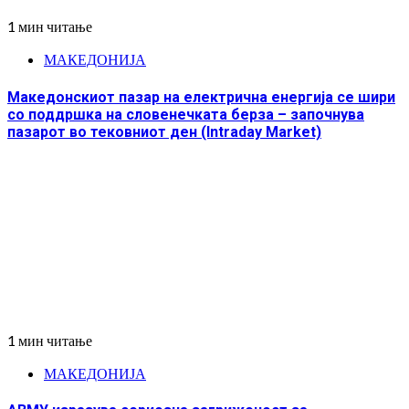
1 мин читање
МАКЕДОНИЈА
Македонскиот пазар на електрична енергија се шири
со поддршка на словенечката берза – започнува
пазарот во тековниот ден (Intraday Market)
1 мин читање
МАКЕДОНИЈА