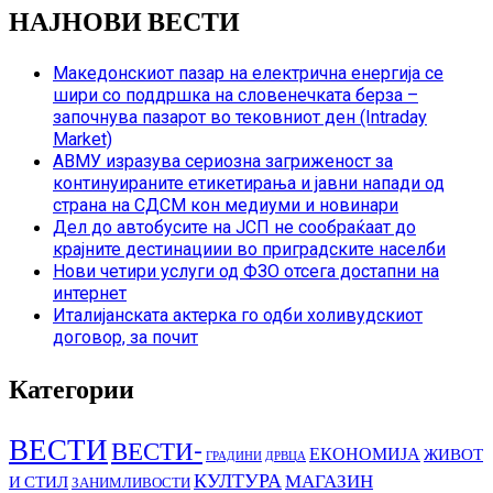
НАЈНОВИ ВЕСТИ
Македонскиот пазар на електрична енергија се
шири со поддршка на словенечката берза –
започнува пазарот во тековниот ден (Intraday
Market)
АВМУ изразува сериозна загриженост за
континуираните етикетирања и јавни напади од
страна на СДСМ кон медиуми и новинари
Дел до автобусите на ЈСП не сообраќаат до
крајните дестинациии во приградските населби
Нови четири услуги од ФЗО отсега достапни на
интернет
Италијанската актерка го одби холивудскиот
договор, за почит
Категории
ВЕСТИ
ВЕСТИ-
ЕКОНОМИЈА
ЖИВОТ
ГРАДИНИ
ДРВЦА
КУЛТУРА
МАГАЗИН
И СТИЛ
ЗАНИМЛИВОСТИ