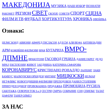
МАКЕДОНИЈА
МУЗИКА
НАШ ИЗБОР
ПОЗНАТИ
СВЕТ
СЦЕНА
СПОРТ
РЕГИОН
РАКОМЕТ
СКОПЈЕ
СОВЕТИ
ФУДБАЛ
ХРОНИКА
ФИЛМ И ТВ
ХОРТИКУЛТУРА
ЦВЕЌИЊА
Ознаки:
ЏЕЈМС БОНД
АВИОНИ
АВФРЕД ГИСЛАСОН
АД ЕСМ
АЛИ ВЕФА
АНТИВЛАДИН
ВМРО-
АРМ
БУГАРИЈА
БОЖИЌНИ ФИЛМОВИ
БРАК
ДПМНЕ
ГАСОВОД
ГРЦИЈА
ВРАБОТЕНИ
ДАНИЕЛ КРЕГ
ДЕДО
МРАЗ
ЕКСПЛОЗИИ
ЖИВОТ
ЗАЕДНИЦА
КАТЕРИНА САФАРОВА
КОРОНАВИРУС
КРИСТИЈАНО РОНАЛДО
ЛАЈПЦИГ
ЛАКИ
МИЦКОСКИ
БАМБУС
МАЈМУНСКИ ОРХИДЕИ
МИТИНГ
НЕЈМАР
НЕТФЛИКС
НОВОГОДИШНИ ФИЛМОВИ
ПРЕПОДОБЕН ДАНИЛ СТОЛПНИК
ПРОМОЦИЈА
РУСИЈА
ПРИНУДЕН ОДМОР
ПРОВОКАЦИЈА
ПРОДАЖБА
САБОТАЖА
СЕВЕРЕН ТОК 1 и 2
СЕСТРИ
СМРЧА
СОБРАНИЕ
СОН
СПИЕЊЕ
ТАЛАТ
ЏАФЕРИ
ТАНЕР ОЛМЕЗ
ЗА НАС