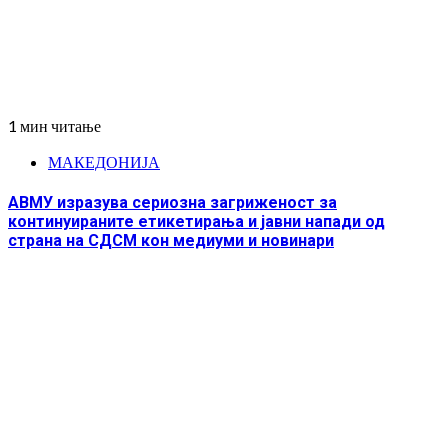
1 мин читање
МАКЕДОНИЈА
АВМУ изразува сериозна загриженост за
континуираните етикетирања и јавни напади од
страна на СДСМ кон медиуми и новинари