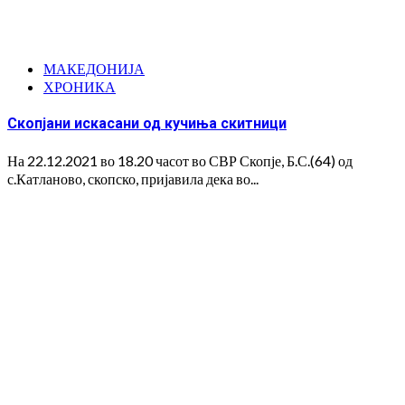
МАКЕДОНИЈА
ХРОНИКА
Скопјани искасани од кучиња скитници
На 22.12.2021 во 18.20 часот во СВР Скопје, Б.С.(64) од
с.Катланово, скопско, пријавила дека во...