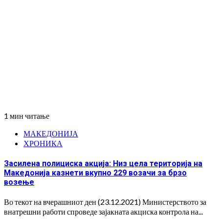
1 мин читање
МАКЕДОНИЈА
ХРОНИКА
Засилена полициска акција: Низ цела територија на
Македонија казнети вкупно 229 возачи за брзо
возење
Во текот на вчерашниот ден (23.12.2021) Министерството за
внатрешни работи спроведе зајакната акциска контрола на...