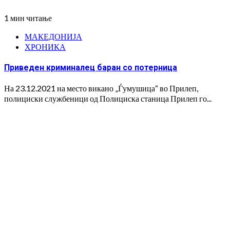
1 мин читање
МАКЕДОНИЈА
ХРОНИКА
Приведен криминалец баран со потерница
На 23.12.2021 на место викано „Ѓумушица“ во Прилеп,
полициски службеници од Полициска станица Прилеп го...