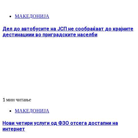
МАКЕДОНИЈА
Дел до автобусите на ЈСП не сообраќаат до крајните
дестинациии во приградските населби
1 мин читање
МАКЕДОНИЈА
Нови четири услуги од ФЗО отсега достапни на
интернет