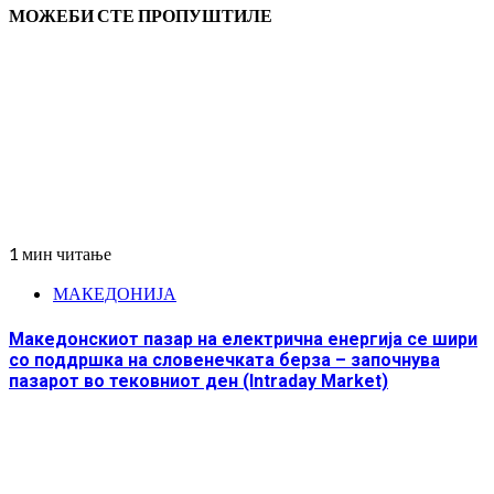
МОЖЕБИ СТЕ ПРОПУШТИЛЕ
1 мин читање
МАКЕДОНИЈА
Македонскиот пазар на електрична енергија се шири
со поддршка на словенечката берза – започнува
пазарот во тековниот ден (Intraday Market)