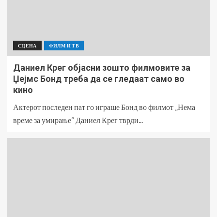
СЦЕНА
ФИЛМ И ТВ
Даниел Крег објасни зошто филмовите за
Џејмс Бонд треба да се гледаат само во
кино
Актерот последен пат го играше Бонд во филмот „Нема
време за умирање“ Даниел Крег тврди...