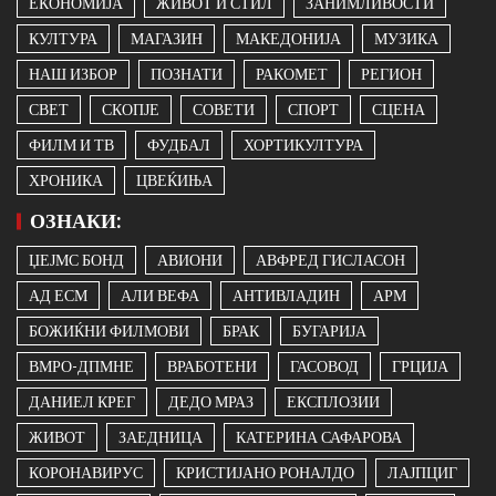
ЕКОНОМИЈА
ЖИВОТ И СТИЛ
ЗАНИМЛИВОСТИ
КУЛТУРА
МАГАЗИН
МАКЕДОНИЈА
МУЗИКА
НАШ ИЗБОР
ПОЗНАТИ
РАКОМЕТ
РЕГИОН
СВЕТ
СКОПЈЕ
СОВЕТИ
СПОРТ
СЦЕНА
ФИЛМ И ТВ
ФУДБАЛ
ХОРТИКУЛТУРА
ХРОНИКА
ЦВЕЌИЊА
ОЗНАКИ:
ЏЕЈМС БОНД
АВИОНИ
АВФРЕД ГИСЛАСОН
АД ЕСМ
АЛИ ВЕФА
АНТИВЛАДИН
АРМ
БОЖИЌНИ ФИЛМОВИ
БРАК
БУГАРИЈА
ВМРО-ДПМНЕ
ВРАБОТЕНИ
ГАСОВОД
ГРЦИЈА
ДАНИЕЛ КРЕГ
ДЕДО МРАЗ
ЕКСПЛОЗИИ
ЖИВОТ
ЗАЕДНИЦА
КАТЕРИНА САФАРОВА
КОРОНАВИРУС
КРИСТИЈАНО РОНАЛДО
ЛАЈПЦИГ