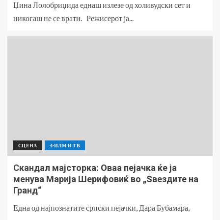
Џина Лолобриџида еднаш излезе од холивудски сет и
никогаш не се врати. Режисерот ја...
СЦЕНА
ФИЛМ И ТВ
Скандал мајсторка: Оваа пејачка ќе ја
менува Марија Шерифовиќ во „Ѕвездите на
Гранд“
Една од најпознатите српски пејачки, Дара Бубамара,