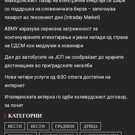
Македонскиот пазар на електрична енергија се шири
со поддршка на словенечката берза – започнува
пазарот во тековниот ден (Intraday Market)
АВМУ изразува сериозна загриженост за
континуираните етикетирања и јавни напади од страна
на СДСМ кон медиуми и новинари
Дел до автобусите на ЈСП не сообраќаат до крајните
дестинациии во приградските населби
Нови четири услуги од ФЗО отсега достапни на
интернет
Италијанската актерка го одби холивудскиот договор,
за почит
КАТЕГОРИИ
ВЕСТИ
ВЕСТИ-
ГРАДИНИ
ДРВЦА