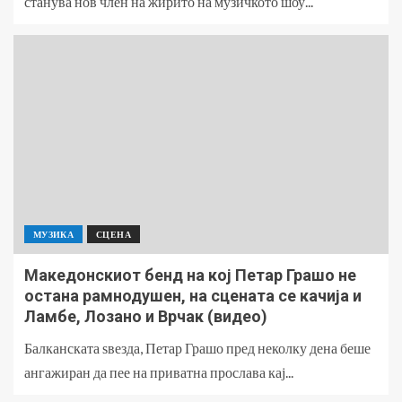
станува нов член на жирито на музичкото шоу...
МУЗИКА
СЦЕНА
Македонскиот бенд на кој Петар Грашо не
остана рамнодушен, на сцената се качија и
Ламбе, Лозано и Врчак (видео)
Балканската ѕвезда, Петар Грашо пред неколку дена беше
ангажиран да пее на приватна прослава кај...