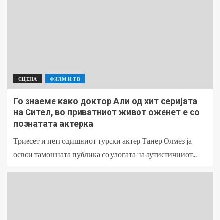
СЦЕНА
ФИЛМ И ТВ
Го знаеме како доктор Али од хит серијата
на Сител, во приватниот живот оженет е со
познатата актерка
Триесет и петгодишниот турски актер Танер Олмез ја
освои тамошната публика со улогата на аутистичниот...