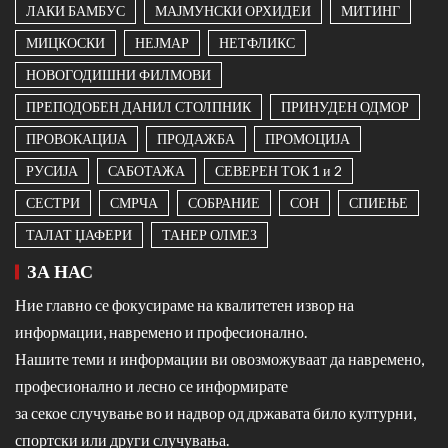
ЛАКИ БАМБУС
МАЈМУНСКИ ОРХИДЕИ
МИТИНГ
МИЦКОСКИ
НЕЈМАР
НЕТФЛИКС
НОВОГОДИШНИ ФИЛМОВИ
ПРЕПОДОБЕН ДАНИЛ СТОЛПНИК
ПРИНУДЕН ОДМОР
ПРОВОКАЦИЈА
ПРОДАЖБА
ПРОМОЦИЈА
РУСИЈА
САБОТАЖА
СЕВЕРЕН ТОК 1 и 2
СЕСТРИ
СМРЧА
СОБРАНИЕ
СОН
СПИЕЊЕ
ТАЛАТ ЏАФЕРИ
ТАНЕР ОЛМЕЗ
ЗА НАС
Ние главно се фокусираме на квалитетен извор на
информации, навремено и професионално.
Нашите теми и информации ви овозможуваат да навремено,
професионално и лесно се информирате
за секое случување во и надвор од државата било културни,
спортски или други случувања.