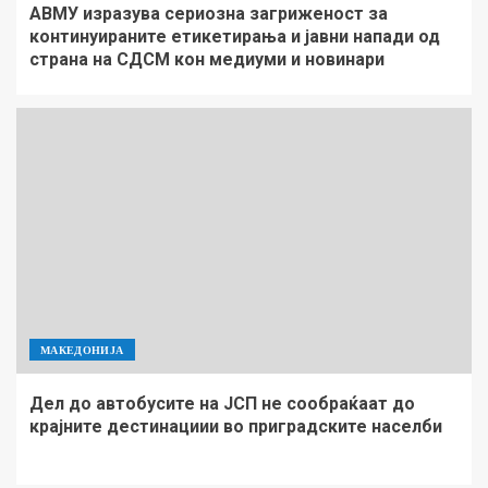
АВМУ изразува сериозна загриженост за
континуираните етикетирања и јавни напади од
страна на СДСМ кон медиуми и новинари
МАКЕДОНИЈА
Дел до автобусите на ЈСП не сообраќаат до
крајните дестинациии во приградските населби