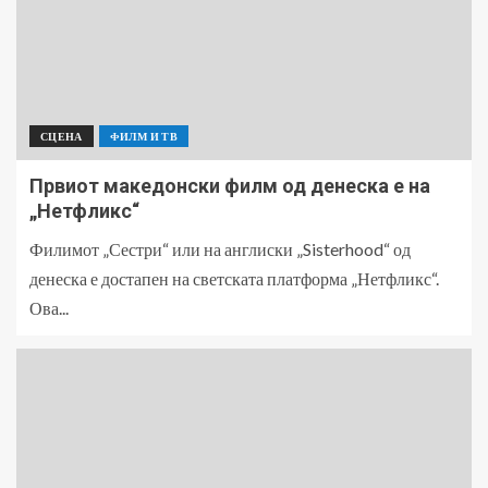
СЦЕНА
ФИЛМ И ТВ
Првиот македонски филм од денеска е на
„Нетфликс“
Филимот „Сестри“ или на англиски „Sisterhood“ од
денеска е достапен на светската платформа „Нетфликс“.
Ова...