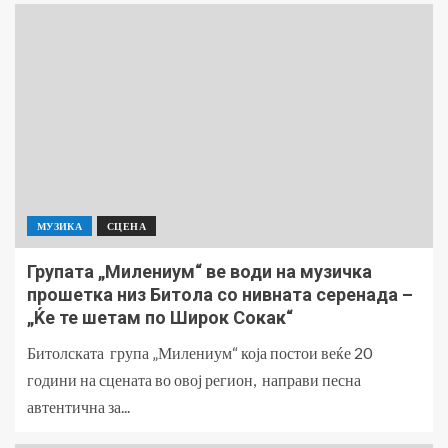
МУЗИКА
СЦЕНА
Групата „Милениум“ ве води на музичка
прошетка низ Битола со нивната серенада –
„Ќе те шетам по Широк Сокак“
Битолската група „Милениум“ која постои веќе 20
години на сцената во овој регион, направи песна
автентична за...