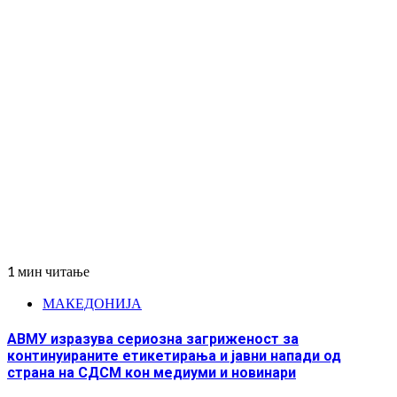
1 мин читање
МАКЕДОНИЈА
АВМУ изразува сериозна загриженост за
континуираните етикетирања и јавни напади од
страна на СДСМ кон медиуми и новинари