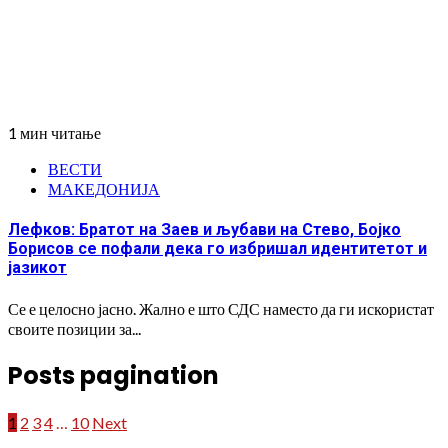
1 мин читање
ВЕСТИ
МАКЕДОНИЈА
Лефков: Братот на Заев и љубави на Стево, Бојко
Борисов се пофали дека го избришал идентитетот и
јазикот
Се е целосно јасно. Жално е што СДС наместо да ги искористат
своите позиции за...
Posts pagination
1
2
3
4
…
10
Next