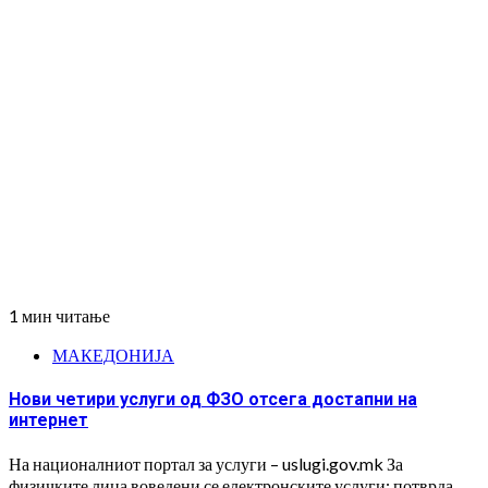
1 мин читање
МАКЕДОНИЈА
Нови четири услуги од ФЗО отсега достапни на
интернет
На националниот портал за услуги – uslugi.gov.mk За
физичките лица воведени се електронските услуги: потврда...