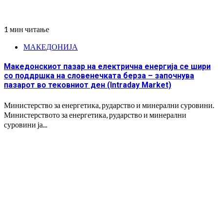
1 мин читање
МАКЕДОНИЈА
Македонскиот пазар на електрична енергија се шири
со поддршка на словенечката берза – започнува
пазарот во тековниот ден (Intraday Market)
Министерство за енергетика, рударство и минерални суровини.
Министерството за енергетика, рударство и минерални
суровини ја...