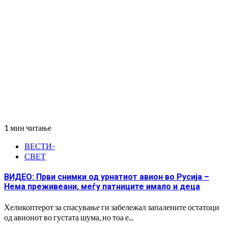
1 мин читање
ВЕСТИ-
СВЕТ
ВИДЕО: Први снимки од урнатиот авион во Русија –
Нема преживеани, меѓу патниците имало и деца
Хеликоптерот за спасување ги забележал запалените остатоци
од авионот во густата шума, но тоа е...