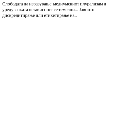
Слободата на изразување, медиумскиот плурализам и
уредувачката независност се темелни… Јавното
дискредитирање или етикетирање на...