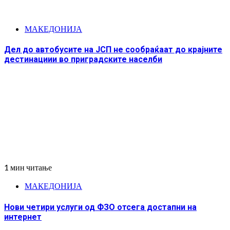
МАКЕДОНИЈА
Дел до автобусите на ЈСП не сообраќаат до крајните
дестинациии во приградските населби
1 мин читање
МАКЕДОНИЈА
Нови четири услуги од ФЗО отсега достапни на
интернет