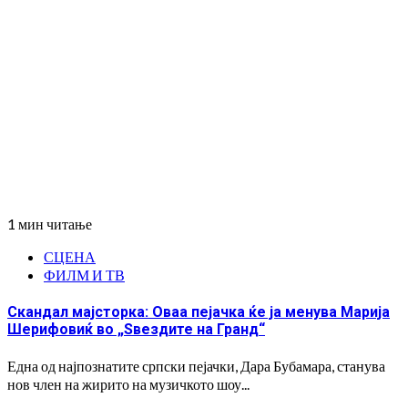
1 мин читање
СЦЕНА
ФИЛМ И ТВ
Скандал мајсторка: Оваа пејачка ќе ја менува Марија
Шерифовиќ во „Ѕвездите на Гранд“
Една од најпознатите српски пејачки, Дара Бубамара, станува
нов член на жирито на музичкото шоу...