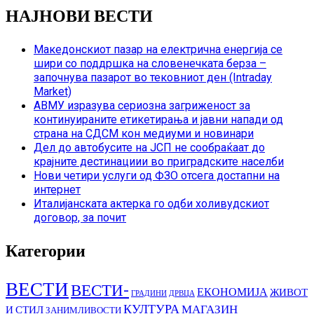
НАЈНОВИ ВЕСТИ
Македонскиот пазар на електрична енергија се
шири со поддршка на словенечката берза –
започнува пазарот во тековниот ден (Intraday
Market)
АВМУ изразува сериозна загриженост за
континуираните етикетирања и јавни напади од
страна на СДСМ кон медиуми и новинари
Дел до автобусите на ЈСП не сообраќаат до
крајните дестинациии во приградските населби
Нови четири услуги од ФЗО отсега достапни на
интернет
Италијанската актерка го одби холивудскиот
договор, за почит
Категории
ВЕСТИ
ВЕСТИ-
ЕКОНОМИЈА
ЖИВОТ
ГРАДИНИ
ДРВЦА
КУЛТУРА
МАГАЗИН
И СТИЛ
ЗАНИМЛИВОСТИ