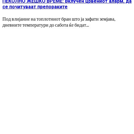
ПЕКОЛНО ЖЕШКО ВРЕМЕ: Вклучен црвениот аларм, да
се почитуваат препораките
Под влијание на топлотниот бран што ја зафати земјава,
дневните температури до сабота ќе бидат...