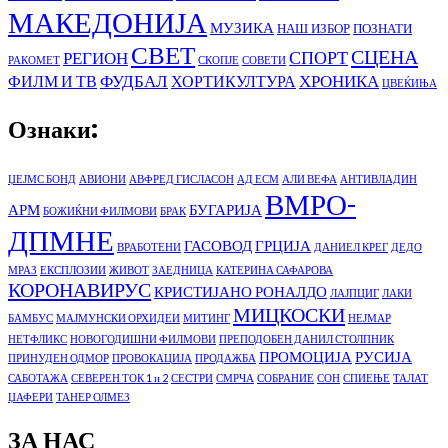
МАКЕДОНИЈА
МУЗИКА
НАШ ИЗБОР
ПОЗНАТИ
СВЕТ
СЦЕНА
СПОРТ
РЕГИОН
РАКОМЕТ
СКОПЈЕ
СОВЕТИ
ФУДБАЛ
ХРОНИКА
ФИЛМ И ТВ
ХОРТИКУЛТУРА
ЦВЕЌИЊА
Ознаки:
ЏЕЈМС БОНД
АВИОНИ
АВФРЕД ГИСЛАСОН
АД ЕСМ
АЛИ ВЕФА
АНТИВЛАДИН
ВМРО-
АРМ
БУГАРИЈА
БОЖИЌНИ ФИЛМОВИ
БРАК
ДПМНЕ
ГАСОВОД
ГРЦИЈА
ВРАБОТЕНИ
ДАНИЕЛ КРЕГ
ДЕДО
МРАЗ
ЕКСПЛОЗИИ
ЖИВОТ
ЗАЕДНИЦА
КАТЕРИНА САФАРОВА
КОРОНАВИРУС
КРИСТИЈАНО РОНАЛДО
ЛАЈПЦИГ
ЛАКИ
МИЦКОСКИ
БАМБУС
МАЈМУНСКИ ОРХИДЕИ
МИТИНГ
НЕЈМАР
НЕТФЛИКС
НОВОГОДИШНИ ФИЛМОВИ
ПРЕПОДОБЕН ДАНИЛ СТОЛПНИК
ПРОМОЦИЈА
РУСИЈА
ПРИНУДЕН ОДМОР
ПРОВОКАЦИЈА
ПРОДАЖБА
САБОТАЖА
СЕВЕРЕН ТОК 1 и 2
СЕСТРИ
СМРЧА
СОБРАНИЕ
СОН
СПИЕЊЕ
ТАЛАТ
ЏАФЕРИ
ТАНЕР ОЛМЕЗ
ЗА НАС