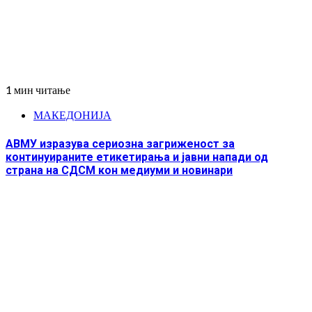
1 мин читање
МАКЕДОНИЈА
АВМУ изразува сериозна загриженост за
континуираните етикетирања и јавни напади од
страна на СДСМ кон медиуми и новинари