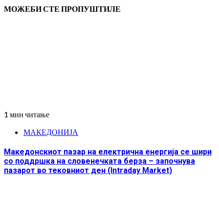
МОЖЕБИ СТЕ ПРОПУШТИЛЕ
1 мин читање
МАКЕДОНИЈА
Македонскиот пазар на електрична енергија се шири
со поддршка на словенечката берза – започнува
пазарот во тековниот ден (Intraday Market)