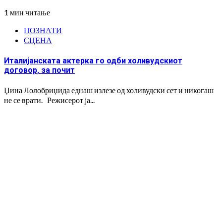
1 мин читање
ПОЗНАТИ
СЦЕНА
Италијанската актерка го одби холивудскиот
договор, за почит
Џина Лолобриџида еднаш излезе од холивудски сет и никогаш
не се врати. Режисерот ја...