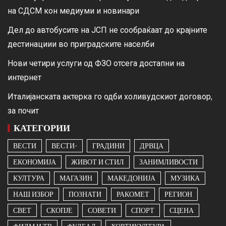
на СДСМ кон медиуми и новинари
Дел до автобусите на ЈСП не сообраќаат до крајните
дестинациии во приградските населби
Нови четири услуги од ФЗО отсега достапни на
интернет
Италијанската актерка го одби холивудскиот договор,
за почит
КАТЕГОРИИ
ВЕСТИ
ВЕСТИ-
ГРАДИНИ
ДРВЦА
ЕКОНОМИЈА
ЖИВОТ И СТИЛ
ЗАНИМЛИВОСТИ
КУЛТУРА
МАГАЗИН
МАКЕДОНИЈА
МУЗИКА
НАШ ИЗБОР
ПОЗНАТИ
РАКОМЕТ
РЕГИОН
СВЕТ
СКОПЈЕ
СОВЕТИ
СПОРТ
СЦЕНА