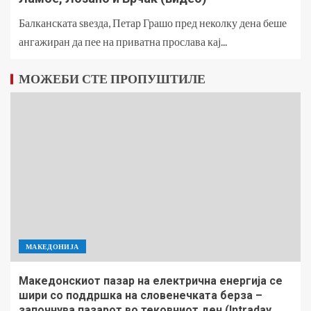
Балканската ѕвезда, Петар Грашо пред неколку дена беше
ангажиран да пее на приватна прослава кај...
МОЖЕБИ СТЕ ПРОПУШТИЛЕ
МАКЕДОНИЈА
Македонскиот пазар на електрична енергија се
шири со поддршка на словенечката берза –
започнува пазарот во тековниот ден (Intraday