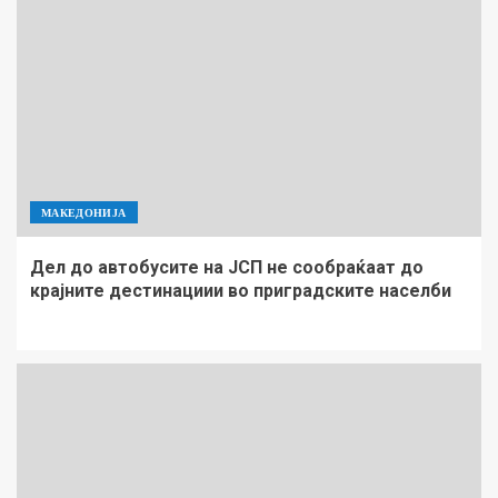
МАКЕДОНИЈА
Дел до автобусите на ЈСП не сообраќаат до
крајните дестинациии во приградските населби