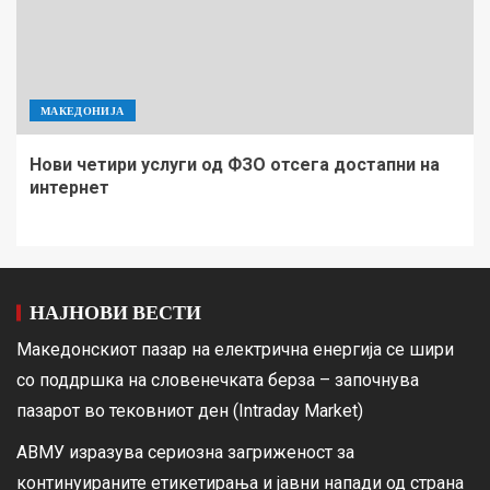
МАКЕДОНИЈА
Нови четири услуги од ФЗО отсега достапни на
интернет
НАЈНОВИ ВЕСТИ
Македонскиот пазар на електрична енергија се шири
со поддршка на словенечката берза – започнува
пазарот во тековниот ден (Intraday Market)
АВМУ изразува сериозна загриженост за
континуираните етикетирања и јавни напади од страна