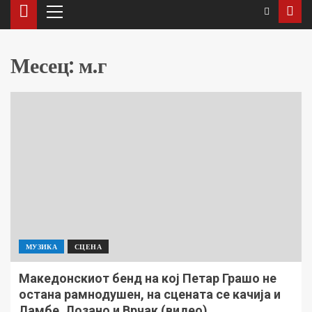
Месец:
м.г
МУЗИКА
СЦЕНА
Македонскиот бенд на кој Петар Грашо не
остана рамнодушен, на сцената се качија и
Ламбе, Лозано и Врчак (видео)