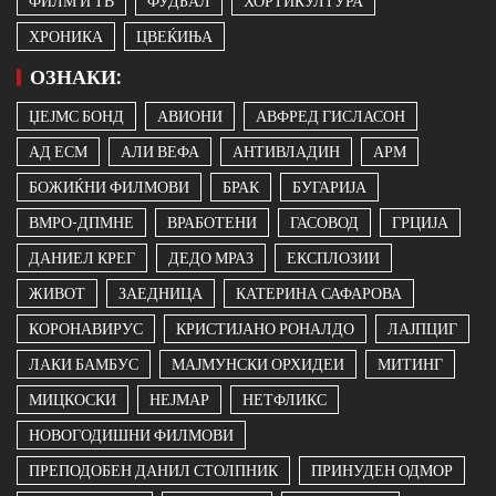
ФИЛМ И ТВ
ФУДБАЛ
ХОРТИКУЛТУРА
ХРОНИКА
ЦВЕЌИЊА
ОЗНАКИ:
ЏЕЈМС БОНД
АВИОНИ
АВФРЕД ГИСЛАСОН
АД ЕСМ
АЛИ ВЕФА
АНТИВЛАДИН
АРМ
БОЖИЌНИ ФИЛМОВИ
БРАК
БУГАРИЈА
ВМРО-ДПМНЕ
ВРАБОТЕНИ
ГАСОВОД
ГРЦИЈА
ДАНИЕЛ КРЕГ
ДЕДО МРАЗ
ЕКСПЛОЗИИ
ЖИВОТ
ЗАЕДНИЦА
КАТЕРИНА САФАРОВА
КОРОНАВИРУС
КРИСТИЈАНО РОНАЛДО
ЛАЈПЦИГ
ЛАКИ БАМБУС
МАЈМУНСКИ ОРХИДЕИ
МИТИНГ
МИЦКОСКИ
НЕЈМАР
НЕТФЛИКС
НОВОГОДИШНИ ФИЛМОВИ
ПРЕПОДОБЕН ДАНИЛ СТОЛПНИК
ПРИНУДЕН ОДМОР