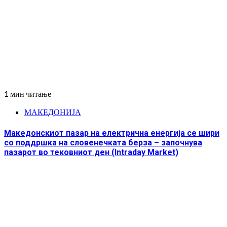
1 мин читање
МАКЕДОНИЈА
Македонскиот пазар на електрична енергија се шири
со поддршка на словенечката берза – започнува
пазарот во тековниот ден (Intraday Market)