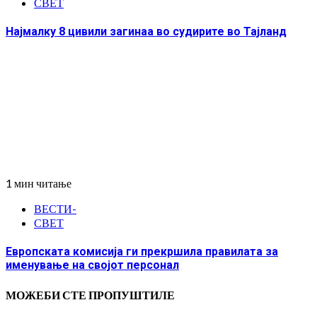
СВЕТ
Најмалку 8 цивили загинаа во судирите во Тајланд
1 мин читање
ВЕСТИ-
СВЕТ
Европската комисија ги прекршила правилата за
именување на својот персонал
МОЖЕБИ СТЕ ПРОПУШТИЛЕ