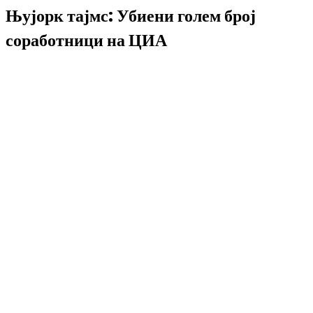
Њујорк тајмс: Убиени голем број
соработници на ЦИА