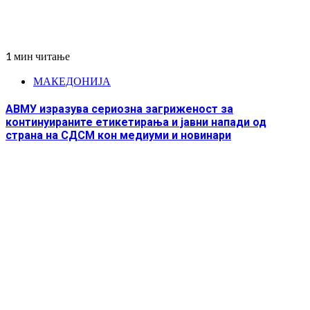
1 мин читање
МАКЕДОНИЈА
АВМУ изразува сериозна загриженост за
континуираните етикетирања и јавни напади од
страна на СДСМ кон медиуми и новинари