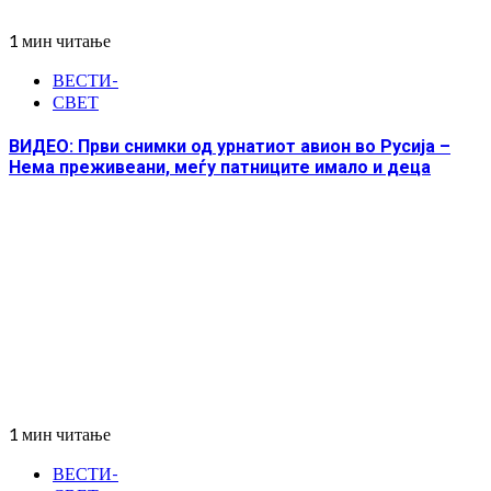
1 мин читање
ВЕСТИ-
СВЕТ
ВИДЕО: Први снимки од урнатиот авион во Русија –
Нема преживеани, меѓу патниците имало и деца
1 мин читање
ВЕСТИ-