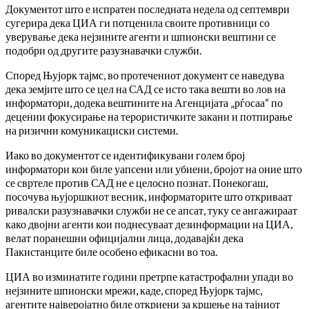
Документот што е испратен последната недела од септември
сугерира дека ЦИА ги потценила своите противници со
уверување дека нејзините агенти и шпионски вештини се
подобри од другите разузнавачки служби.
Според Њујорк тајмс, во протечениот документ се наведува
дека земјите што се цел на САД се исто така вешти во лов на
информатори, додека вештините на Агенцијата „рѓосаа“ по
децении фокусирање на терористичките закани и потпирање
на ризични комуникациски системи.
Иако во документот се идентификувани голем број
информатори кои биле уапсени или убиени, бројот на оние што
се свртеле против САД не е целосно познат. Понекогаш,
посочува њујоршкиот весник, информаторите што откриваат
ривалски разузнавачки служби не се апсат, туку се ангажираат
како двојни агенти кои поднесуваат дезинформации на ЦИА,
велат поранешни официјални лица, додавајќи дека
Пакистанците биле особено ефикасни во тоа.
ЦИА во изминатите години претрпе катастрофални упади во
нејзините шпионски мрежи, каде, според Њујорк тајмс,
агентите најверојатно биле откриени за кршење на тајниот