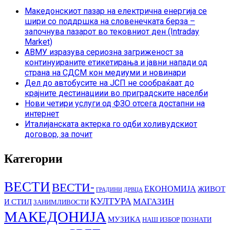
Македонскиот пазар на електрична енергија се
шири со поддршка на словенечката берза –
започнува пазарот во тековниот ден (Intraday
Market)
АВМУ изразува сериозна загриженост за
континуираните етикетирања и јавни напади од
страна на СДСМ кон медиуми и новинари
Дел до автобусите на ЈСП не сообраќаат до
крајните дестинациии во приградските населби
Нови четири услуги од ФЗО отсега достапни на
интернет
Италијанската актерка го одби холивудскиот
договор, за почит
Категории
ВЕСТИ
ВЕСТИ-
ЕКОНОМИЈА
ЖИВОТ
ГРАДИНИ
ДРВЦА
КУЛТУРА
МАГАЗИН
И СТИЛ
ЗАНИМЛИВОСТИ
МАКЕДОНИЈА
МУЗИКА
НАШ ИЗБОР
ПОЗНАТИ