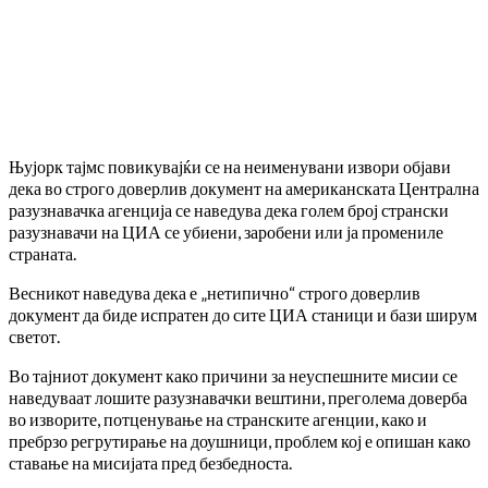
Њујорк тајмс повикувајќи се на неименувани извори објави
дека во строго доверлив документ на американската Централна
разузнавачка агенција се наведува дека голем број странски
разузнавачи на ЦИА се убиени, заробени или ја промениле
страната.
Весникот наведува дека е „нетипично“ строго доверлив
документ да биде испратен до сите ЦИА станици и бази ширум
светот.
Во тајниот документ како причини за неуспешните мисии се
наведуваат лошите разузнавачки вештини, преголема доверба
во изворите, потценување на странските агенции, како и
пребрзо регрутирање на доушници, проблем кој е опишан како
ставање на мисијата пред безбедноста.