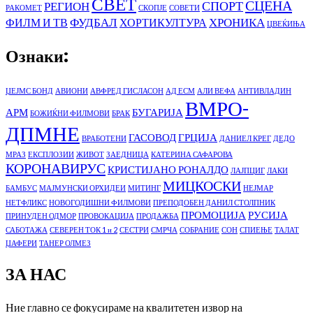
СВЕТ
СЦЕНА
СПОРТ
РЕГИОН
РАКОМЕТ
СКОПЈЕ
СОВЕТИ
ФУДБАЛ
ХРОНИКА
ФИЛМ И ТВ
ХОРТИКУЛТУРА
ЦВЕЌИЊА
Ознаки:
ЏЕЈМС БОНД
АВИОНИ
АВФРЕД ГИСЛАСОН
АД ЕСМ
АЛИ ВЕФА
АНТИВЛАДИН
ВМРО-
АРМ
БУГАРИЈА
БОЖИЌНИ ФИЛМОВИ
БРАК
ДПМНЕ
ГАСОВОД
ГРЦИЈА
ВРАБОТЕНИ
ДАНИЕЛ КРЕГ
ДЕДО
МРАЗ
ЕКСПЛОЗИИ
ЖИВОТ
ЗАЕДНИЦА
КАТЕРИНА САФАРОВА
КОРОНАВИРУС
КРИСТИЈАНО РОНАЛДО
ЛАЈПЦИГ
ЛАКИ
МИЦКОСКИ
БАМБУС
МАЈМУНСКИ ОРХИДЕИ
МИТИНГ
НЕЈМАР
НЕТФЛИКС
НОВОГОДИШНИ ФИЛМОВИ
ПРЕПОДОБЕН ДАНИЛ СТОЛПНИК
ПРОМОЦИЈА
РУСИЈА
ПРИНУДЕН ОДМОР
ПРОВОКАЦИЈА
ПРОДАЖБА
САБОТАЖА
СЕВЕРЕН ТОК 1 и 2
СЕСТРИ
СМРЧА
СОБРАНИЕ
СОН
СПИЕЊЕ
ТАЛАТ
ЏАФЕРИ
ТАНЕР ОЛМЕЗ
ЗА НАС
Ние главно се фокусираме на квалитетен извор на