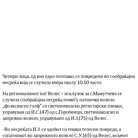
Четири лица, од кои едно потешко, се повредени во сообраќајна
несреќа која се случила вчера околу 10.50 часот.
На регионалниот пат Велес – исклучок за с.Мамутчево се
случила сообраќајна несреќа помеѓу патничко возило
„фолксваген голф“ со светиниколски регистарски ознаки,
управуван од И.С.(47) од с.Горобинци, светиниколско и
запрежно возило, управувано од И.З.(75) од Велес.
-Во несреќата И.З. се здобил со тешки телесни повреди, а
сопатникот во запрежното возило С.У.(65) од Велес, возачот