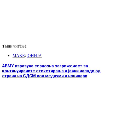
1 мин читање
МАКЕДОНИЈА
АВМУ изразува сериозна загриженост за
континуираните етикетирања и јавни напади од
страна на СДСМ кон медиуми и новинари