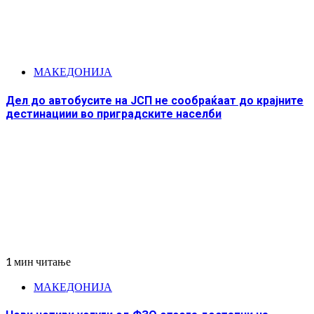
МАКЕДОНИЈА
Дел до автобусите на ЈСП не сообраќаат до крајните
дестинациии во приградските населби
1 мин читање
МАКЕДОНИЈА