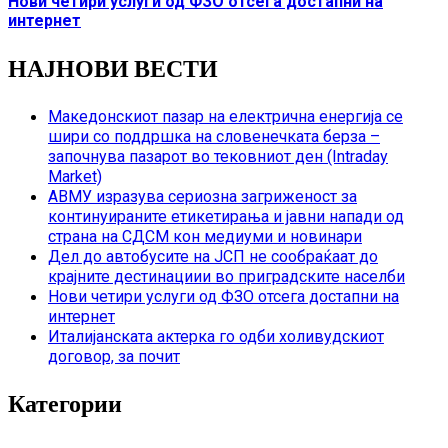
Нови четири услуги од ФЗО отсега достапни на
интернет
НАЈНОВИ ВЕСТИ
Македонскиот пазар на електрична енергија се
шири со поддршка на словенечката берза –
започнува пазарот во тековниот ден (Intraday
Market)
АВМУ изразува сериозна загриженост за
континуираните етикетирања и јавни напади од
страна на СДСМ кон медиуми и новинари
Дел до автобусите на ЈСП не сообраќаат до
крајните дестинациии во приградските населби
Нови четири услуги од ФЗО отсега достапни на
интернет
Италијанската актерка го одби холивудскиот
договор, за почит
Категории