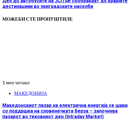
Дел до автобусите на ЈСП не сообраќаат до крајните
дестинациии во приградските населби
МОЖЕБИ СТЕ ПРОПУШТИЛЕ
1 мин читање
МАКЕДОНИЈА
Македонскиот пазар на електрична енергија се шири
со поддршка на словенечката берза – започнува
пазарот во тековниот ден (Intraday Market)