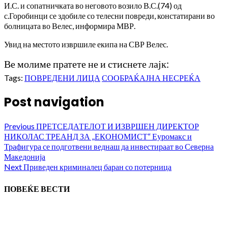
И.С. и сопатничката во неговото возило В.С.(74) од
с.Горобинци се здобиле со телесни повреди, констатирани во
болницата во Велес, информира МВР.
Увид на местото извршиле екипа на СВР Велес.
Ве молиме пратете не и стиснете лајк:
Tags:
ПОВРЕДЕНИ ЛИЦА
СООБРАЌАЈНА НЕСРЕЌА
Post navigation
Previous
ПРЕТСЕДАТЕЛОТ И ИЗВРШЕН ДИРЕКТОР
НИКОЛАС ТРЕАНД ЗА „ЕКОНОМИСТ“ Еуромакс и
Трафигура се подготвени веднаш да инвестираат во Северна
Македонија
Next
Приведен криминалец баран со потерница
ПОВЕЌЕ ВЕСТИ