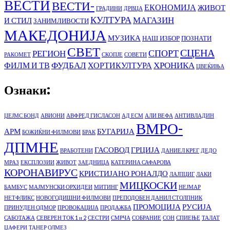
ВЕСТИ
ВЕСТИ-
ЕКОНОМИЈА
ЖИВОТ
ГРАДИНИ
ДРВЦА
КУЛТУРА
МАГАЗИН
И СТИЛ
ЗАНИМЛИВОСТИ
МАКЕДОНИЈА
МУЗИКА
НАШ ИЗБОР
ПОЗНАТИ
СВЕТ
СЦЕНА
СПОРТ
РЕГИОН
РАКОМЕТ
СКОПЈЕ
СОВЕТИ
ФУДБАЛ
ХРОНИКА
ФИЛМ И ТВ
ХОРТИКУЛТУРА
ЦВЕЌИЊА
Ознаки:
ЏЕЈМС БОНД
АВИОНИ
АВФРЕД ГИСЛАСОН
АД ЕСМ
АЛИ ВЕФА
АНТИВЛАДИН
ВМРО-
АРМ
БУГАРИЈА
БОЖИЌНИ ФИЛМОВИ
БРАК
ДПМНЕ
ГАСОВОД
ГРЦИЈА
ВРАБОТЕНИ
ДАНИЕЛ КРЕГ
ДЕДО
МРАЗ
ЕКСПЛОЗИИ
ЖИВОТ
ЗАЕДНИЦА
КАТЕРИНА САФАРОВА
КОРОНАВИРУС
КРИСТИЈАНО РОНАЛДО
ЛАЈПЦИГ
ЛАКИ
МИЦКОСКИ
БАМБУС
МАЈМУНСКИ ОРХИДЕИ
МИТИНГ
НЕЈМАР
НЕТФЛИКС
НОВОГОДИШНИ ФИЛМОВИ
ПРЕПОДОБЕН ДАНИЛ СТОЛПНИК
ПРОМОЦИЈА
РУСИЈА
ПРИНУДЕН ОДМОР
ПРОВОКАЦИЈА
ПРОДАЖБА
САБОТАЖА
СЕВЕРЕН ТОК 1 и 2
СЕСТРИ
СМРЧА
СОБРАНИЕ
СОН
СПИЕЊЕ
ТАЛАТ
ЏАФЕРИ
ТАНЕР ОЛМЕЗ