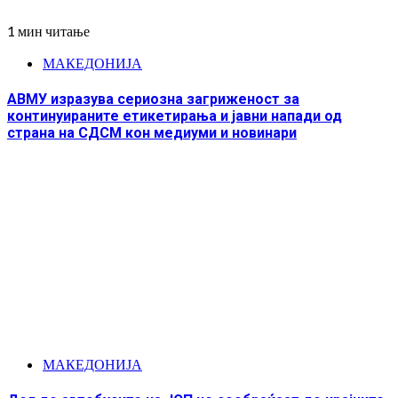
1 мин читање
МАКЕДОНИЈА
АВМУ изразува сериозна загриженост за
континуираните етикетирања и јавни напади од
страна на СДСМ кон медиуми и новинари
МАКЕДОНИЈА