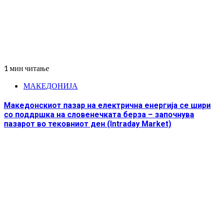
1 мин читање
МАКЕДОНИЈА
Македонскиот пазар на електрична енергија се шири
со поддршка на словенечката берза – започнува
пазарот во тековниот ден (Intraday Market)