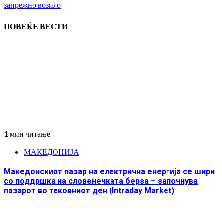
запрежно возило
ПОВЕЌЕ ВЕСТИ
1 мин читање
МАКЕДОНИЈА
Македонскиот пазар на електрична енергија се шири
со поддршка на словенечката берза – започнува
пазарот во тековниот ден (Intraday Market)