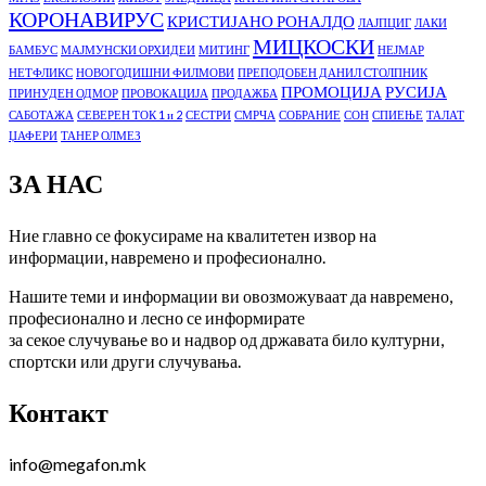
КОРОНАВИРУС
КРИСТИЈАНО РОНАЛДО
ЛАЈПЦИГ
ЛАКИ
МИЦКОСКИ
БАМБУС
МАЈМУНСКИ ОРХИДЕИ
МИТИНГ
НЕЈМАР
НЕТФЛИКС
НОВОГОДИШНИ ФИЛМОВИ
ПРЕПОДОБЕН ДАНИЛ СТОЛПНИК
ПРОМОЦИЈА
РУСИЈА
ПРИНУДЕН ОДМОР
ПРОВОКАЦИЈА
ПРОДАЖБА
САБОТАЖА
СЕВЕРЕН ТОК 1 и 2
СЕСТРИ
СМРЧА
СОБРАНИЕ
СОН
СПИЕЊЕ
ТАЛАТ
ЏАФЕРИ
ТАНЕР ОЛМЕЗ
ЗА НАС
Ние главно се фокусираме на квалитетен извор на
информации, навремено и професионално.
Нашите теми и информации ви овозможуваат да навремено,
професионално и лесно се информирате
за секое случување во и надвор од државата било културни,
спортски или други случувања.
Контакт
info@megafon.mk