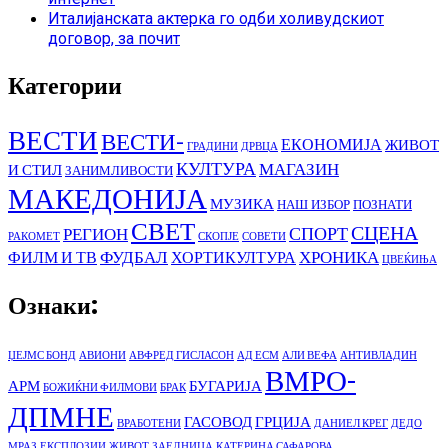
Италијанската актерка го одби холивудскиот
договор, за почит
Категории
ВЕСТИ
ВЕСТИ-
ЕКОНОМИЈА
ЖИВОТ
ГРАДИНИ
ДРВЦА
КУЛТУРА
МАГАЗИН
И СТИЛ
ЗАНИМЛИВОСТИ
МАКЕДОНИЈА
МУЗИКА
НАШ ИЗБОР
ПОЗНАТИ
СВЕТ
СЦЕНА
СПОРТ
РЕГИОН
РАКОМЕТ
СКОПЈЕ
СОВЕТИ
ФУДБАЛ
ХРОНИКА
ФИЛМ И ТВ
ХОРТИКУЛТУРА
ЦВЕЌИЊА
Ознаки:
ЏЕЈМС БОНД
АВИОНИ
АВФРЕД ГИСЛАСОН
АД ЕСМ
АЛИ ВЕФА
АНТИВЛАДИН
ВМРО-
АРМ
БУГАРИЈА
БОЖИЌНИ ФИЛМОВИ
БРАК
ДПМНЕ
ГАСОВОД
ГРЦИЈА
ВРАБОТЕНИ
ДАНИЕЛ КРЕГ
ДЕДО
МРАЗ
ЕКСПЛОЗИИ
ЖИВОТ
ЗАЕДНИЦА
КАТЕРИНА САФАРОВА