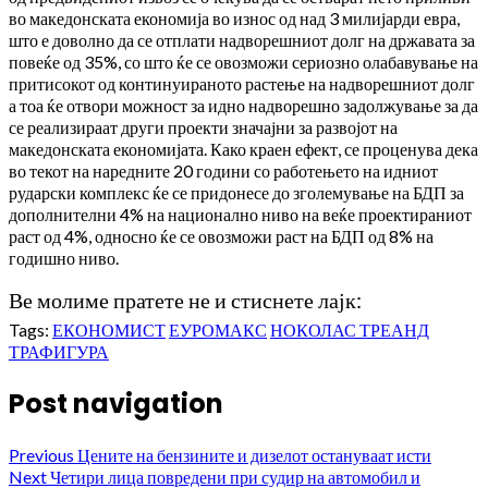
во македонската економија во износ од над 3 милијарди евра,
што е доволно да се отплати надворешниот долг на државата за
повеќе од 35%, со што ќе се овозможи сериозно олабавување на
притисокот од континуираното растење на надворешниот долг
а тоа ќе отвори можност за идно надворешно задолжување за да
се реализираат други проекти значајни за развојот на
македонската економијата. Како краен ефект, се проценува дека
во текот на наредните 20 години со работењето на идниот
рударски комплекс ќе се придонесе до зголемување на БДП за
дополнителни 4% на национално ниво на веќе проектираниот
раст од 4%, односно ќе се овозможи раст на БДП од 8% на
годишно ниво.
Ве молиме пратете не и стиснете лајк:
Tags:
ЕКОНОМИСТ
ЕУРОМАКС
НОКОЛАС ТРЕАНД
ТРАФИГУРА
Post navigation
Previous
Цените на бензините и дизелот остануваат исти
Next
Четири лица повредени при судир на автомобил и