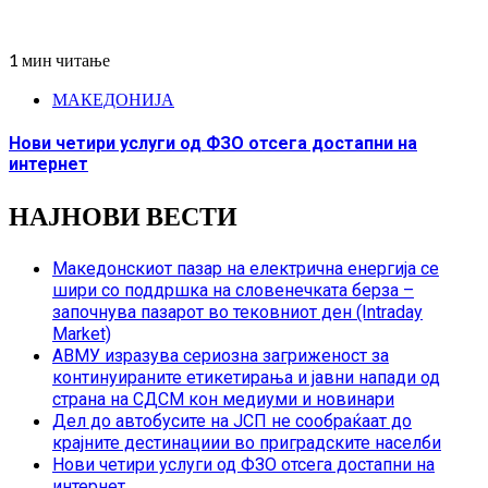
1 мин читање
МАКЕДОНИЈА
Нови четири услуги од ФЗО отсега достапни на
интернет
НАЈНОВИ ВЕСТИ
Македонскиот пазар на електрична енергија се
шири со поддршка на словенечката берза –
започнува пазарот во тековниот ден (Intraday
Market)
АВМУ изразува сериозна загриженост за
континуираните етикетирања и јавни напади од
страна на СДСМ кон медиуми и новинари
Дел до автобусите на ЈСП не сообраќаат до
крајните дестинациии во приградските населби
Нови четири услуги од ФЗО отсега достапни на
интернет