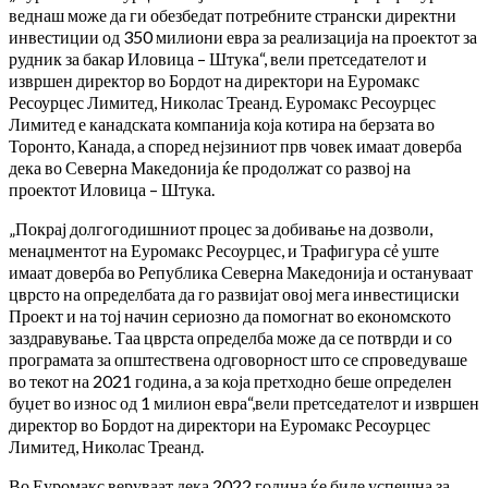
веднаш може да ги обезбедат потребните странски директни
инвестиции од 350 милиони евра за реализација на проектот за
рудник за бакар Иловица – Штука“, вели претседателот и
извршен директор во Бордот на директори на Еуромакс
Ресоурцес Лимитед, Николас Треанд. Еуромакс Ресоурцес
Лимитед е канадската компанија која котира на берзата во
Торонто, Канада, а според нејзиниот прв човек имаат доверба
дека во Северна Македонија ќе продолжат со развој на
проектот Иловица – Штука.
„Покрај долгогодишниот процес за добивање на дозволи,
менаџментот на Еуромакс Ресоурцес, и Трафигура сẻ уште
имаат доверба во Република Северна Македонија и остануваат
цврсто на определбата да го развијат овој мега инвестициски
Проект и на тој начин сериозно да помогнат во економското
заздравување. Таа цврста определба може да се потврди и со
програмата за општествена одговорност што се спроведуваше
во текот на 2021 година, а за која претходно беше определен
буџет во износ од 1 милион евра“,вели претседателот и извршен
директор во Бордот на директори на Еуромакс Ресоурцес
Лимитед, Николас Треанд.
Во Еуромакс веруваат дека 2022 година ќе биде успешна за