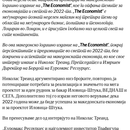
годишно издание на „
The Economist
“, кое ги опфања темите за
економијата и светот во 2022-та. „
The Economist
“ е
меѓународно познат неделен магазин кој третира теми од
областа на меѓународен бизнис, политика и технологија.
Лоциран во Лондон, и е присутен глобално низ целиот свет на
сите континенти.
Во ова македонско годишно издание на „
The Economist
“, покрај
перспективите и предизвиците во светот во 2022-та, беа
покриени и аспектите на македонската економија, во кое свое
интервју имаше и Николас Треанд, Претседател и Извршен
Директор на Бордот на Еуромакс Ресоурцес.
Николас Треанд аргументирано низ бројките, повторно, ја
потенцираше потребата за реализација и значењето на мега
проектот за иден рудник за бакар Иловица-Штука, ВЕДНАШ и
СЕГА. Дополнително тој го изрази неговото верување дека
2022 година може да биде успешна за македонската економија
и за проектот Иловица-Штука.
Ви пренесуваме дел од интервјуто на Николас Треанд.
„Еуромакс Ресоурцес и најголемиот инвеститор Трафигура