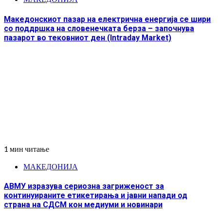
Македонскиот пазар на електрична енергија се шири
со поддршка на словенечката берза – започнува
пазарот во тековниот ден (Intraday Market)
1 мин читање
МАКЕДОНИЈА
АВМУ изразува сериозна загриженост за
континуираните етикетирања и јавни напади од
страна на СДСМ кон медиуми и новинари