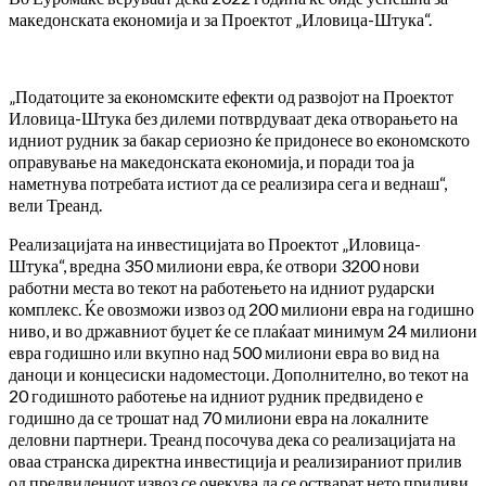
македонската економија и за Проектот „Иловица-Штука“.
„Податоците за економските ефекти од развојот на Проектот
Иловица-Штука без дилеми потврдуваат дека отворањето на
идниот рудник за бакар сериозно ќе придонесе во економското
оправување на македонската економија, и поради тоа ја
наметнува потребата истиот да се реализира сега и веднаш“,
вели Треанд.
Реализацијата на инвестицијата во Проектот „Иловица-
Штука“, вредна 350 милиони евра, ќе отвори 3200 нови
работни места во текот на работењето на идниот рударски
комплекс. Ќе овозможи извоз од 200 милиони евра на годишно
ниво, и во државниот буџет ќе се плаќаат минимум 24 милиони
евра годишно или вкупно над 500 милиони евра во вид на
даноци и концесиски надоместоци. Дополнително, во текот на
20 годишното работење на идниот рудник предвидено е
годишно да се трошат над 70 милиони евра на локалните
деловни партнери. Треанд посочува дека со реализацијата на
оваа странска директна инвестиција и реализираниот прилив
од предвидениот извоз се очекува да се остварат нето приливи