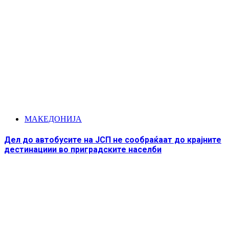
МАКЕДОНИЈА
Дел до автобусите на ЈСП не сообраќаат до крајните
дестинациии во приградските населби