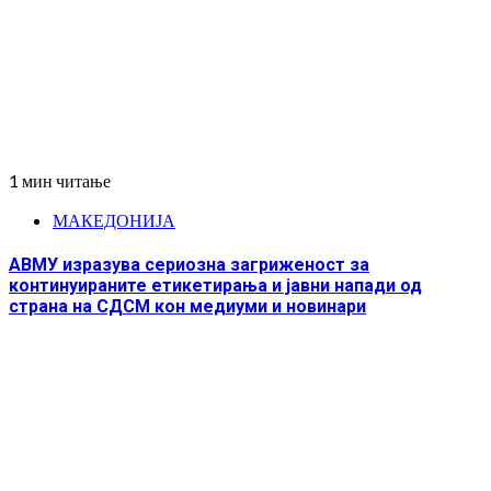
1 мин читање
МАКЕДОНИЈА
АВМУ изразува сериозна загриженост за
континуираните етикетирања и јавни напади од
страна на СДСМ кон медиуми и новинари