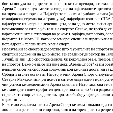
богата понуда на најпрестижни спортски натпревари, сега таа ли
Арена Спорт станува место за следење на најгледаните преноси 
натпревари и спортови. Најдобрите европски фудбалски лиги (а
италијанска, германска и француска), најдобрата кошарка (НБА,
најдобрите тенисери на денешницата, се на едно место, е сценар
незамисливо за сите љубители на спортот. Секако, не треба да се
најатрактивните натпревари во ракомет, одбојка, ватерполо, бор
Формула 1 и Мото ГП, како и голем број специјализирани канали 
иста адреса – телевизијата Арена спорт.
Изразувајќи го своето задоволство што љубителите на спортот к
спортски содржини на едно место, генералниот директор на Тел
Лучиќ, изјави: „Во спортска смисла, би рекол дека ова е, пред сè,
на спортот. Важно е да се истакне дека „Арена Спорт“ ќе им обез
невиден опсег на спортски содржини кои ќе бидат достапни за 
Србија и за сите останати. На овој начин, Арена Спорт станува с
Северна Македонија и регионот и сите се надеваме на нови успе
чии успеси ќе сведочиме на Арена каналите. Исто така, ова е нова
ќе стане еден голем профитен центар и значително ќе ги рацион
странските спортски содржини, притоа обезбедувајќи дополнит
маркетинг.
Како и досега, гледачите на Арена Спорт ќе имаат можност да ги
домашни и регионални спортови, како и натпреварите на репрез