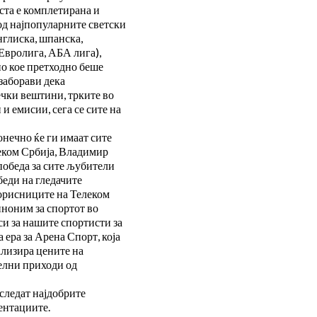
ста е комплетирана и
од најпопуларните светски
нглиска, шпанска,
 Евролига, АБА лига),
ио кое претходно беше
 заборави дека
ечки вештини, трките во
и емисии, сега се сите на
онечно ќе ги имаат сите
еком Србија, Владимир
 победа за сите љубители
беди на гледачите
корисниците на Телеком
иноним за спортот во
си за нашите спортисти за
 ера за Арена Спорт, која
ализира цените на
елни приходи од
 следат најдобрите
ентациите.