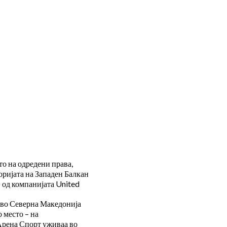
о на одредени права,
оријата на Западен Балкан
 од компанијата United
т во Северна Македонија
 место – на
 Арена Спорт уживаа во