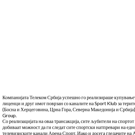
Компанијата Телеком Србија успешно го реализираше купувањет
лиценци и друг имот поврзан со каналите на Sport Klub за терит
(Босна и Херцеговина, Црна Гора, Северна Македонија и Србија)
Group.
Со реализацијата на оваа трансакција, сите љубители на спорто
добиваат можност да ги следат сите спортски натпревари на едно
телевизиските канали Арена Спорт. Иако и досега гледачите на