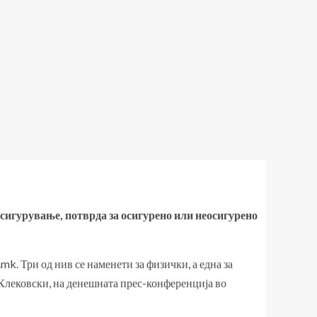
осигурување, потврда за осигурено или неосигурено
k. Три од нив се наменети за физички, а една за
Клековски, на денешната прес-конференција во