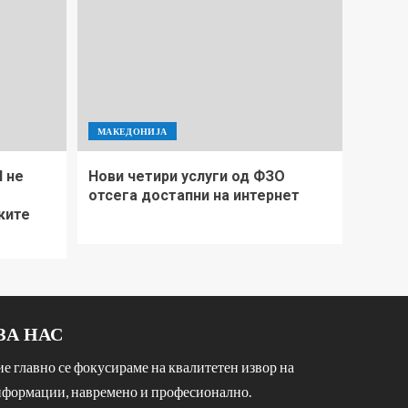
МАКЕДОНИЈА
П не
Нови четири услуги од ФЗО
отсега достапни на интернет
ките
ЗА НАС
е главно се фокусираме на квалитетен извор на
формации, навремено и професионално.