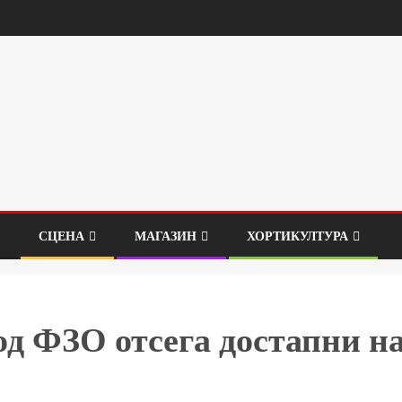
СЦЕНА
МАГАЗИН
ХОРТИКУЛТУРА
од ФЗО отсега достапни н