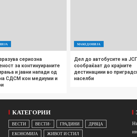
НИЈА
МАКЕДОНИЈА
зразува сериозна
Дел до автобусите на ЈС
еност за континуираните
сообраќаат до крајните
рања и јавни напади од
дестинациии во приградс
 на СДСМ кон медиуми и
населби
ри
КАТЕГОРИИ
Ни
ВЕСТИ
ВЕСТИ-
ГРАДИНИ
ДРВЦА
ин
ЕКОНОМИЈА
ЖИВОТ И СТИЛ