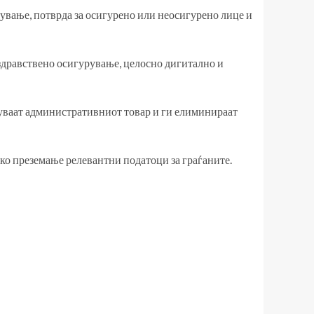
рување, потврда за осигурено или неосигурено лице и
 здравствено осигурување, целосно дигитално и
луваат административниот товар и ги елиминираат
ко преземање релевантни податоци за граѓаните.