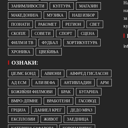
На
ЗАНИМЛИВОСТИ
КУЛТУРА
МАГАЗИН
на
МАКЕДОНИЈА
МУЗИКА
НАШ ИЗБОР
за
ПОЗНАТИ
РАКОМЕТ
РЕГИОН
СВЕТ
ку
СКОПЈЕ
СОВЕТИ
СПОРТ
СЦЕНА
ФИЛМ И ТВ
ФУДБАЛ
ХОРТИКУЛТУРА
i
ХРОНИКА
ЦВЕЌИЊА
ОЗНАКИ:
ЏЕЈМС БОНД
АВИОНИ
АВФРЕД ГИСЛАСОН
АД ЕСМ
АЛИ ВЕФА
АНТИВЛАДИН
АРМ
БОЖИЌНИ ФИЛМОВИ
БРАК
БУГАРИЈА
ВМРО-ДПМНЕ
ВРАБОТЕНИ
ГАСОВОД
ГРЦИЈА
ДАНИЕЛ КРЕГ
ДЕДО МРАЗ
ЕКСПЛОЗИИ
ЖИВОТ
ЗАЕДНИЦА