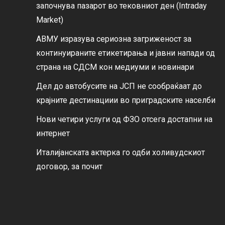
започнува пазарот во тековниот ден (Intraday
Market)
АВМУ изразува сериозна загриженост за
континуираните етикетирања и јавни напади од
страна на СДСМ кон медиуми и новинари
Дел до автобусите на ЈСП не сообраќаат до
крајните дестинациии во приградските населби
Нови четири услуги од ФЗО отсега достапни на
интернет
Италијанската актерка го одби холивудскиот
договор, за почит