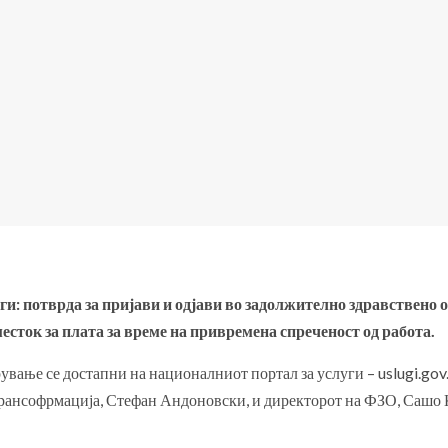
ги: потврда за пријави и одјави во задолжително здравствено 
есток за плата за време на привремена спреченост од работа.
вање се достапни на националниот портал за услуги – uslugi.gov.m
рансофрмација, Стефан Андоновски, и директорот на ФЗО, Сашо 