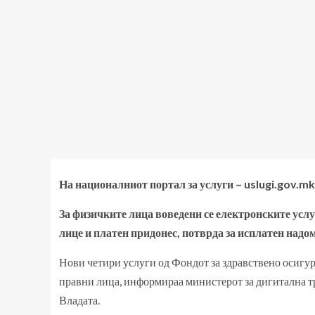
На националниот портал за услуги – uslugi.gov.mk
За физичките лица воведени се електронските услу
лице и платен придонес, потврда за исплатен надом
Нови четири услуги од Фондот за здравствено осигуру
правни лица, информираа министерот за дигитална т
Владата.