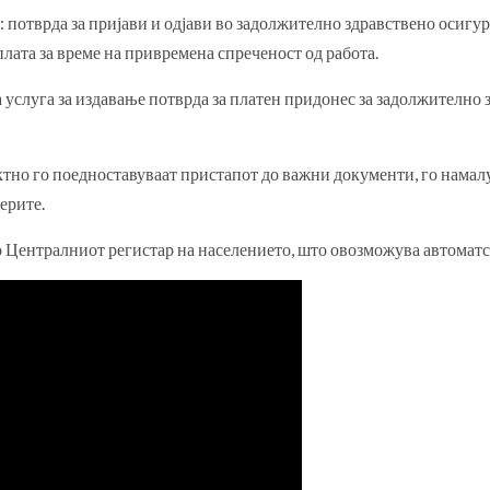
: потврда за пријави и одјави во задолжително здравствено осигу
плата за време на привремена спреченост од работа.
 услуга за издавање потврда за платен придонес за задолжително
ектно го поедноставуваат пристапот до важни документи, го нама
ерите.
о Централниот регистар на населението, што овозможува автоматс