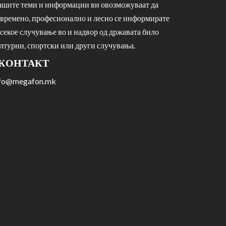
шите теми и информации ви овозможуваат да
времено, професионално и лесно се информирате
 секое случување во и надвор од државата било
лтурни, спортски или други случувања.
КОНТАКТ
nfo@megafon.mk