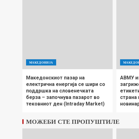
МАКЕДОНИЈА
МАКЕДО
Македонскиот пазар на
АВМУ и
електрична енергија се шири со
загриж
поддршка на словенечката
етикети
берза – започнува пазарот во
страна
тековниот ден (Intraday Market)
новина
МОЖЕБИ СТЕ ПРОПУШТИЛЕ