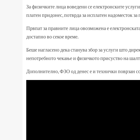
За физичките лица воведени се електронските услуги
платен придонес, потврда за исплатен надоместок за 
Првпат за правните лица овозможена е електронската
достапно во секое време.
Беше нагласено дека станува збор за услуги што дир
непотребното чекање и физичкото присуство на шалт
Дополнително, ФЗО од денес е и технички поврзан с