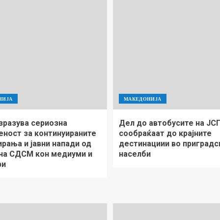
НИЈА
МАКЕДОНИЈА
зразува сериозна
Дел до автобусите на ЈС
еност за континуираните
сообраќаат до крајните
рања и јавни напади од
дестинациии во приградс
 на СДСМ кон медиуми и
населби
ри