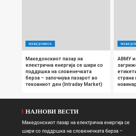
МАКЕДОНИЈА
МАКЕДО
Македонскиот пазар на
АВМУ и
електрична енергија се шири со
загриж
поддршка на словенечката
етикети
берза – започнува пазарот во
страна
тековниот ден (Intraday Market)
новина
НАЈНОВИ ВЕСТИ
Македонскиот пазар на електрична енергија се
шири со поддршка на словенечката берза –