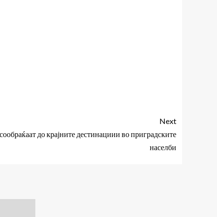
Next
 сообраќаат до крајните дестинациии во приградските
населби