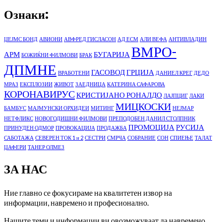
Ознаки:
ЏЕЈМС БОНД
АВИОНИ
АВФРЕД ГИСЛАСОН
АД ЕСМ
АЛИ ВЕФА
АНТИВЛАДИН
ВМРО-
АРМ
БУГАРИЈА
БОЖИЌНИ ФИЛМОВИ
БРАК
ДПМНЕ
ГАСОВОД
ГРЦИЈА
ВРАБОТЕНИ
ДАНИЕЛ КРЕГ
ДЕДО
МРАЗ
ЕКСПЛОЗИИ
ЖИВОТ
ЗАЕДНИЦА
КАТЕРИНА САФАРОВА
КОРОНАВИРУС
КРИСТИЈАНО РОНАЛДО
ЛАЈПЦИГ
ЛАКИ
МИЦКОСКИ
БАМБУС
МАЈМУНСКИ ОРХИДЕИ
МИТИНГ
НЕЈМАР
НЕТФЛИКС
НОВОГОДИШНИ ФИЛМОВИ
ПРЕПОДОБЕН ДАНИЛ СТОЛПНИК
ПРОМОЦИЈА
РУСИЈА
ПРИНУДЕН ОДМОР
ПРОВОКАЦИЈА
ПРОДАЖБА
САБОТАЖА
СЕВЕРЕН ТОК 1 и 2
СЕСТРИ
СМРЧА
СОБРАНИЕ
СОН
СПИЕЊЕ
ТАЛАТ
ЏАФЕРИ
ТАНЕР ОЛМЕЗ
ЗА НАС
Ние главно се фокусираме на квалитетен извор на
информации, навремено и професионално.
Нашите теми и информации ви овозможуваат да навремено,