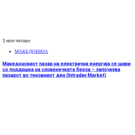
1 мин читање
МАКЕДОНИЈА
Македонскиот пазар на електрична енергија се шири
со поддршка на словенечката берза – започнува
пазарот во тековниот ден (Intraday Market)