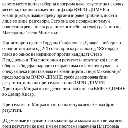
своето место во таа изборна програма како резултат на неколку
месечна, годишна комуникација која ВМРО-ДПМНЕ и
коалицијата ја имаше преку организирање трибини, посети
лице во лице, разговори. Сето она кое е содржано таму е
навистина решение за реалните потреби на секој граѓанин во
Македонија“, вели Мицкоски.
Идниот претседател Гордана Силјановска Давкова победи во
сооднос поголем од 2-1 со историска разлика од 183 илјади
гласа во однос на нејзиниот против кандидат Стево
Пендаровски. Тоа е историски резултат и резултат кој нас не
обврзува бидејќи народот со право има големи очекувања и
очекува дека идната влада на коалицијата „Твоја Македонија“
предводена од ВМРО-ДПМНЕ треба да испорача брзи
резултати, истакна претседателот на ВМРО-ДПМНЕ
Христијан Мицкоски на денешниот митинг на ВМРО-ДПМНЕ
во Демир Хисар.
Претседателот Мицкоски истакна ветува дека ќе има брзи
резултати.
„Од мое име и од името на коалицијата можам да ви ветам дека
брзи резултати ќе има, имаме програма наречена Платформа