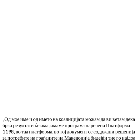
„Од мое име и од името на коалицијата можам да ви ветам дека
брзи резултати ќе има, имаме програма наречена Платформа
1198, во таа платформа, во тој документ се содржани решенија
за потребите на граѓаните на Македонија бидејќи тие го најдоа