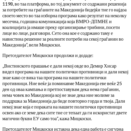
1198, во таа платформа, во тој документ се содржани решенија
за потребите на граѓаните на Македонија бидејќи тие го најдоа
своето место во таа изборна програма како резултат на неколку
месечна, годишна комуникација која ВМРО-ДПМНЕ и
коалицијата ја имаше преку организирање трибини, посети
лице во лице, разговори. Сето она кое е содржано таму е
навистина решение за реалните потреби на секој граѓанин во
Македонија“, вели Мицкоски.
Претседателот Мицкоски продолжи и додаде:
„Вистинското прашање е дали некој овде во Демир Хисар
видел програма на нашите политички противници и дали некој
знае како се вика таа програма на нашите политички
противници. Ние веќе ја поминавме Македонија еве веќе 25
ден од оваа кампања и претпоставувам дека нема граѓанин,
нема човек во Македонија кој не знае дека ние молиме за
поддршка за Македонија да биде повторно горда и твоја. Дали
некој знае која е пораката на нашите политички противници
освен ако се земе дека сите тие се тепаат да ги искористат двете
магични букви ЕУ само тоа“, кажа Мицкоски.
Претседателот Мицкоски истакна дека една работа е сигурна