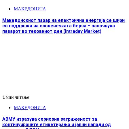
МАКЕДОНИЈА
Македонскиот пазар на електрична енергија се шири
со поддршка на словенечката берза – започнува
пазарот во тековниот ден (Intraday Market)
1 мин читање
МАКЕДОНИЈА
АВМУ изразува сериозна загриженост за
континуираните етикетирања и јавни напади од