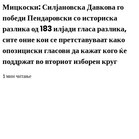
Мицкоски: Силјановска Давкова го
победи Пендаровски со историска
разлика од 183 илјади гласа разлика,
сите оние кои се претставуваат како
опозициски гласови да кажат кого ќе
поддржат во вториот изборен круг
1 мин читање