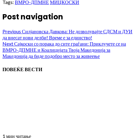
Tags:
ВМРО-ДПМНЕ
МИЦКОСКИ
Post navigation
Previous
Силјановска Давкова: Не дозволувајте СДСМ и ДУИ
да внесат нови делби! Време е за единство!
Next
Сајкоски со порака до сите граѓани: Приклучете се на
ВМРО-ДПМНЕ и Коалицијата Твоја Македонија за
Македонија да биде подобро место за живеење
ПОВЕЌЕ ВЕСТИ
1 мин читање