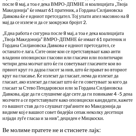
после 8 мај, а тоа е дека ВМРО-ДПМНЕ и коалицијата „Твоја
Македонија“ ќе имаат 61 пратеник, а Гордана Силјановска
Давкова ќе е идниот претседател. Тој упати апел масовно на 8
мај да се излезе и да се заокружи бројот 2.
„Една работа е сигурна после 8 мај, а тоа е дека коалицијата
„Твоја Македонија“ ВМРО-ДПМНЕ ќе имаат 61 пратеник и
Гордана Силјановска Давкова е идниот претседател, се
останато е лага. Сите оние кои се претставуваат како анти
владини опозициски гласови или гласачи или политичари
четири дена молчат што ќе ги советуваат гласачите кои во
првиот круг го дадоа гласот за нив, што ќе прават во вториот
круг на гласање. Ќе излезат да гласаат, нема да излезат да
гласаат, ако излезат да гласаат што ќе ги советуваат за кого да
гласаат за Стево Пендаровски или за Гордана Силјановска
Давкова, ајде да ги слушнеме ајде сите да ги повикаме 4 -5 дена
молчите а се претставувате како опозициски кандидати, кажете
го вашиот став да го слушнат граѓаните во Македонија да
видиме кој е вашиот совет бидејќи сепак неколку десетици
илјади луѓе гласаа и за нив“, дециден е Мицкоски.
Ве молиме пратете не и стиснете лајк: