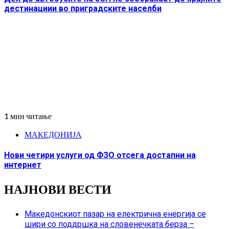
дестинациии во приградските населби
1 мин читање
МАКЕДОНИЈА
Нови четири услуги од ФЗО отсега достапни на
интернет
НАЈНОВИ ВЕСТИ
Македонскиот пазар на електрична енергија се
шири со поддршка на словенечката берза –