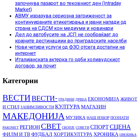
започнува пазарот во тековниот ден (Intraday
Market)
АВМУ изразува сериозна загриженост за
континуираните етикетирања и јавни напади од
страна на СДСМ кон медиуми и новинари
Дел до автобусите на ЈСП не сообраќаат до
крајните дестинациии во приградските населби
Нови четири услуги од ФЗО отсега достапни на
интернет
Италијанската актерка го одби холивудскиот
договор, за почит
Категории
ВЕСТИ
ВЕСТИ-
ЕКОНОМИЈА
ЖИВОТ
ГРАДИНИ
ДРВЦА
КУЛТУРА
МАГАЗИН
И СТИЛ
ЗАНИМЛИВОСТИ
МАКЕДОНИЈА
МУЗИКА
НАШ ИЗБОР
ПОЗНАТИ
СВЕТ
СЦЕНА
СПОРТ
РЕГИОН
РАКОМЕТ
СКОПЈЕ
СОВЕТИ
ФУДБАЛ
ХРОНИКА
ФИЛМ И ТВ
ХОРТИКУЛТУРА
ЦВЕЌИЊА