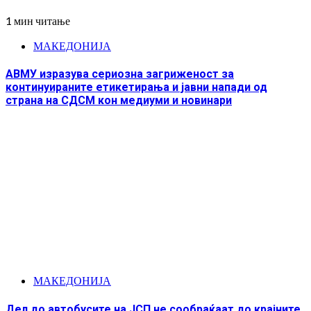
1 мин читање
МАКЕДОНИЈА
АВМУ изразува сериозна загриженост за
континуираните етикетирања и јавни напади од
страна на СДСМ кон медиуми и новинари
МАКЕДОНИЈА
Дел до автобусите на ЈСП не сообраќаат до крајните