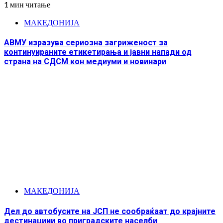
1 мин читање
МАКЕДОНИЈА
АВМУ изразува сериозна загриженост за
континуираните етикетирања и јавни напади од
страна на СДСМ кон медиуми и новинари
МАКЕДОНИЈА
Дел до автобусите на ЈСП не сообраќаат до крајните
дестинациии во приградските населби