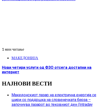
1 мин читање
МАКЕДОНИЈА
Нови четири услуги од ФЗО отсега достапни на
интернет
НАЈНОВИ ВЕСТИ
Македонскиот пазар на електрична енергија се
шири со поддршка на словенечката берза –
започнува пазарот во тековниот ден (Intraday