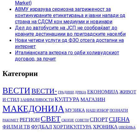
Market)
АВМУ изразува сериозна загриженост за
континуираните етикетирања и јавни напади од
страна на СДСМ кон медиуми и новинари
Дел до автобусите на ЈСП не сообраќаат до
крајните дестинациии во приградските населби
Нови четири услуги од ФЗО отсега достапни на
интернет
Италијанската актерка го одби холивудскиот
договор, за почит
Категории
ВЕСТИ
ВЕСТИ-
ЕКОНОМИЈА
ЖИВОТ
ГРАДИНИ
ДРВЦА
КУЛТУРА
МАГАЗИН
И СТИЛ
ЗАНИМЛИВОСТИ
МАКЕДОНИЈА
МУЗИКА
НАШ ИЗБОР
ПОЗНАТИ
СВЕТ
СЦЕНА
СПОРТ
РЕГИОН
РАКОМЕТ
СКОПЈЕ
СОВЕТИ
ФУДБАЛ
ХРОНИКА
ФИЛМ И ТВ
ХОРТИКУЛТУРА
ЦВЕЌИЊА