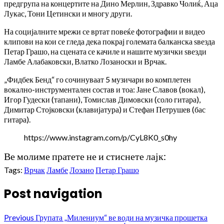
предгрупа на концертите на Дино Мерлин, Здравко Чолиќ, Аца
Лукас, Тони Цетински и многу други.
На социјалните мрежи се вртат повеќе фотографии и видео
клипови на кои се гледа дека покрај големата балканска ѕвезда
Петар Грашо, на сцената се качиле и нашите музички ѕвезди
Ламбе Алабаковски, Влатко Лозаноски и Врчак.
„Фидбек Бенд“ го сочинуваат 5 музичари во комплетен
вокално-инструментален состав и тоа: Јане Славов (вокал),
Игор Гудески (тапани), Томислав Димовски (соло гитара),
Димитар Стојковски (клавијатура) и Стефан Петрушев (бас
гитара).
https://www.instagram.com/p/CyL8K0_s0hy
Ве молиме пратете не и стиснете лајк:
Tags:
Врчак
Ламбе
Лозано
Петар Грашо
Post navigation
Previous
Групата „Милениум“ ве води на музичка прошетка