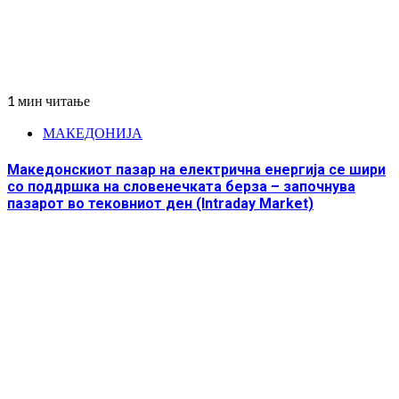
1 мин читање
МАКЕДОНИЈА
Македонскиот пазар на електрична енергија се шири
со поддршка на словенечката берза – започнува
пазарот во тековниот ден (Intraday Market)