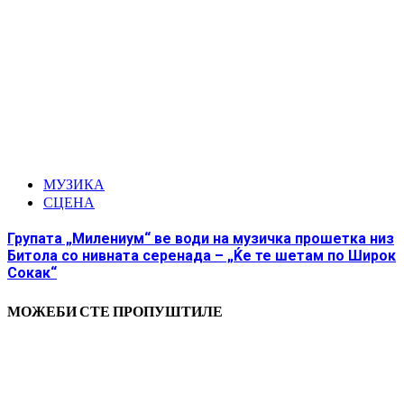
МУЗИКА
СЦЕНА
Групата „Милениум“ ве води на музичка прошетка низ
Битола со нивната серенада – „Ќе те шетам по Широк
Сокак“
МОЖЕБИ СТЕ ПРОПУШТИЛЕ