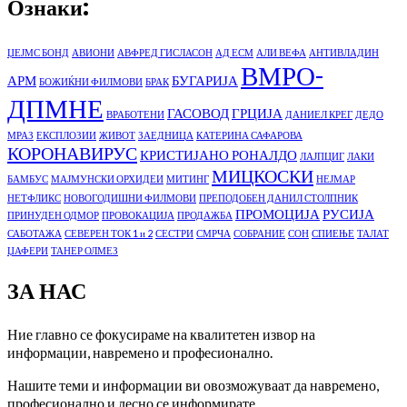
Ознаки:
ЏЕЈМС БОНД
АВИОНИ
АВФРЕД ГИСЛАСОН
АД ЕСМ
АЛИ ВЕФА
АНТИВЛАДИН
ВМРО-
АРМ
БУГАРИЈА
БОЖИЌНИ ФИЛМОВИ
БРАК
ДПМНЕ
ГАСОВОД
ГРЦИЈА
ВРАБОТЕНИ
ДАНИЕЛ КРЕГ
ДЕДО
МРАЗ
ЕКСПЛОЗИИ
ЖИВОТ
ЗАЕДНИЦА
КАТЕРИНА САФАРОВА
КОРОНАВИРУС
КРИСТИЈАНО РОНАЛДО
ЛАЈПЦИГ
ЛАКИ
МИЦКОСКИ
БАМБУС
МАЈМУНСКИ ОРХИДЕИ
МИТИНГ
НЕЈМАР
НЕТФЛИКС
НОВОГОДИШНИ ФИЛМОВИ
ПРЕПОДОБЕН ДАНИЛ СТОЛПНИК
ПРОМОЦИЈА
РУСИЈА
ПРИНУДЕН ОДМОР
ПРОВОКАЦИЈА
ПРОДАЖБА
САБОТАЖА
СЕВЕРЕН ТОК 1 и 2
СЕСТРИ
СМРЧА
СОБРАНИЕ
СОН
СПИЕЊЕ
ТАЛАТ
ЏАФЕРИ
ТАНЕР ОЛМЕЗ
ЗА НАС
Ние главно се фокусираме на квалитетен извор на
информации, навремено и професионално.
Нашите теми и информации ви овозможуваат да навремено,
професионално и лесно се информирате