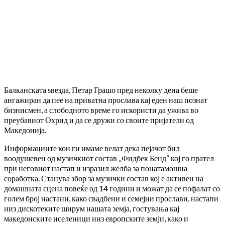
Балканската ѕвезда, Петар Грашо пред неколку дена беше
ангажиран да пее на приватна прослава кај еден наш познат
бизнисмен, а слободното време го искористи да ужива во
преубавиот Охрид и да се дружи со своите пријатели од
Македонија.
Информациите кои ги имаме велат дека пејачот бил
воодушевен од музичкиот состав „Фидбек Бенд“ кој го прател
при неговиот настап и изразил желба за понатамошна
соработка. Станува збор за музички состав кој е активен на
домашната сцена повеќе од 14 години и можат да се пофалат со
голем број настани, како свадбени и семејни прослави, настапи
низ дискотеките ширум нашата земја, гостувања кај
македонските иселеници низ европските земји, како и