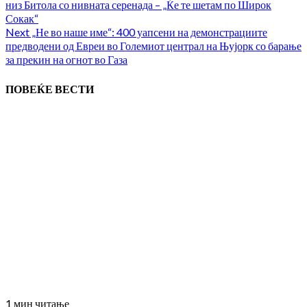
низ Битола со нивната серенада – „Ќе те шетам по Широк
Сокак“
Next
„Не во наше име“: 400 уапсени на демонстрациите
предводени од Евреи во Големиот централ на Њујорк со барање
за прекин на огнот во Газа
ПОВЕЌЕ ВЕСТИ
1 мин читање