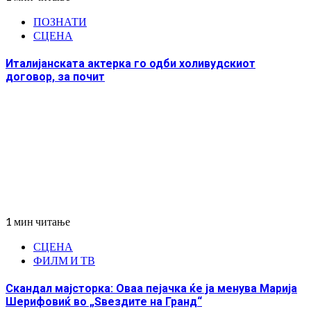
ПОЗНАТИ
СЦЕНА
Италијанската актерка го одби холивудскиот
договор, за почит
1 мин читање
СЦЕНА
ФИЛМ И ТВ
Скандал мајсторка: Оваа пејачка ќе ја менува Марија
Шерифовиќ во „Ѕвездите на Гранд“