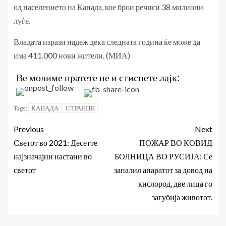
од населението на Канада, кое брои речиси 38 милиони
луѓе.
Владата изрази надеж дека следната година ќе може да
има 411.000 нови жители. (МИА)
Ве молиме пратете не и стиснете лајк:
КАНАДА
СТРАНЦИ
Tags:
Previous
Next
Светот во 2021: Десетте
ПОЖАР ВО КОВИД
најзначајни настани во
БОЛНИЦА ВО РУСИЈА: Се
светот
запалил апаратот за довод на
кислород, две лица го
загубија животот.