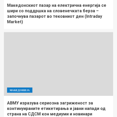
Македонскиот пазар на електрична енергија се
шири со поддршка на словенечката берза –
започнува пазарот во тековниот ден (Intraday
Market)
МАКЕДОНИЈА
АВМУ изразува сериозна загриженост за
континуираните етикетирања и јавни напади од
страна на СДСМ кон медиуми и новинари