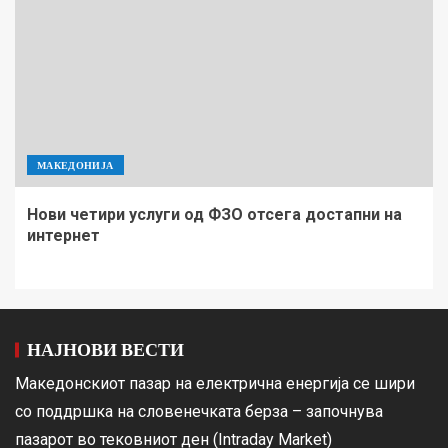
МАКЕДОНИЈА
Нови четири услуги од ФЗО отсега достапни на
интернет
НАЈНОВИ ВЕСТИ
Македонскиот пазар на електрична енергија се шири
со поддршка на словенечката берза – започнува
пазарот во тековниот ден (Intraday Market)