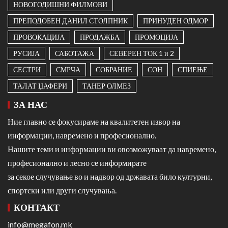
НОВОГОДИШНИ ФИЛМОВИ
ПРЕПОДОБЕН ДАНИЛ СТОЛПНИК
ПРИНУДЕН ОДМОР
ПРОВОКАЦИЈА
ПРОДАЖБА
ПРОМОЦИЈА
РУСИЈА
САБОТАЖА
СЕВЕРЕН ТОК 1 и 2
СЕСТРИ
СМРЧА
СОБРАНИЕ
СОН
СПИЕЊЕ
ТАЛАТ ЏАФЕРИ
ТАНЕР ОЛМЕЗ
ЗА НАС
Ние главно се фокусираме на квалитетен извор на
информации, навремено и професионално.
Нашите теми и информации ви овозможуваат да навремено,
професионално и лесно се информирате
за секое случување во и надвор од државата било културни,
спортски или други случувања.
КОНТАКТ
info@megafon.mk