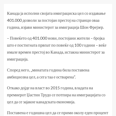
Канада ја исполни својата имиграциска цел со издавање
401.000 дозволи за постојан престој на странци оваа
година, изјави министерот за имиграција Шон Фрејзер.
– Повеќето од 401.000 нови, постојани жители – бројка
што е постигната првпат по повеќе од 100 години – веќе
имале времен престој во Канада, истакна министерот за
имиграција.
Според него, „минатата година била поставена
амбициозна цел, а сега таа е остварена“.
Откако дојде на власт во 2015 година, владата на
премиерот Џастин Трудо се потпира на имиграцијата со
цел да се зајакне канадската економија.
Поставена е годишна цел да се прими околу еден процент