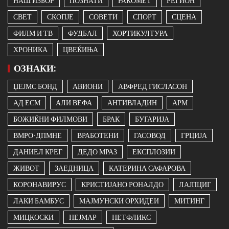
НАШ ИЗБОР
ПОЗНАТИ
РАКОМЕТ
РЕГИОН
СВЕТ
СКОПЈЕ
СОВЕТИ
СПОРТ
СЦЕНА
ФИЛМ И ТВ
ФУДБАЛ
ХОРТИКУЛТУРА
ХРОНИКА
ЦВЕЌИЊА
ОЗНАКИ:
ЏЕЈМС БОНД
АВИОНИ
АВФРЕД ГИСЛАСОН
АД ЕСМ
АЛИ ВЕФА
АНТИВЛАДИН
АРМ
БОЖИЌНИ ФИЛМОВИ
БРАК
БУГАРИЈА
ВМРО-ДПМНЕ
ВРАБОТЕНИ
ГАСОВОД
ГРЦИЈА
ДАНИЕЛ КРЕГ
ДЕДО МРАЗ
ЕКСПЛОЗИИ
ЖИВОТ
ЗАЕДНИЦА
КАТЕРИНА САФАРОВА
КОРОНАВИРУС
КРИСТИЈАНО РОНАЛДО
ЛАЈПЦИГ
ЛАКИ БАМБУС
МАЈМУНСКИ ОРХИДЕИ
МИТИНГ
МИЦКОСКИ
НЕЈМАР
НЕТФЛИКС