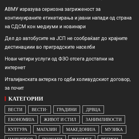
АВМУ изразува сериозна загриженост за
континуираните етикетирања и јавни напади од страна
на СДСМ кон медиуми и новинари
Дел до автобусите на ЈСП не сообраќаат до крајните
дестинациии во приградските населби
Нови четири услуги од ФЗО отсега достапни на
интернет
Италијанската актерка го одби холивудскиот договор,
за почит
КАТЕГОРИИ
ВЕСТИ
ВЕСТИ-
ГРАДИНИ
ДРВЦА
ЕКОНОМИЈА
ЖИВОТ И СТИЛ
ЗАНИМЛИВОСТИ
КУЛТУРА
МАГАЗИН
МАКЕДОНИЈА
МУЗИКА