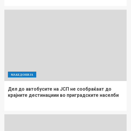
МАКЕДОНИЈА
Дел до автобусите на ЈСП не сообраќаат до
крајните дестинациии во приградските населби