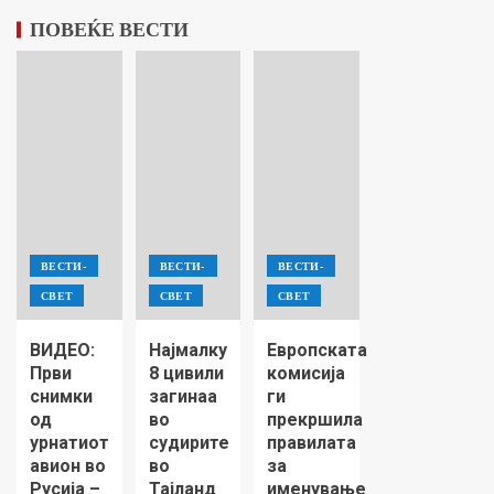
ПОВЕЌЕ ВЕСТИ
ВЕСТИ-
ВЕСТИ-
ВЕСТИ-
СВЕТ
СВЕТ
СВЕТ
ВИДЕО:
Најмалку
Европската
Први
8 цивили
комисија
снимки
загинаа
ги
од
во
прекршила
урнатиот
судирите
правилата
авион во
во
за
Русија –
Тајланд
именување